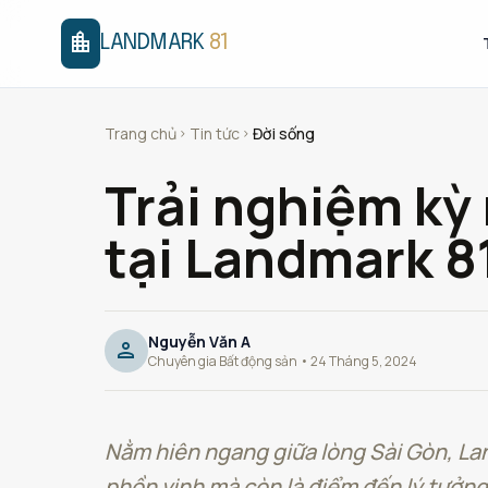
location_city
LANDMARK
81
Trang chủ
Tin tức
Đời sống
chevron_right
chevron_right
Trải nghiệm kỳ
tại Landmark 8
Nguyễn Văn A
person
Chuyên gia Bất động sản • 24 Tháng 5, 2024
Nằm hiên ngang giữa lòng Sài Gòn, Lan
phồn vinh mà còn là điểm đến lý tưởng