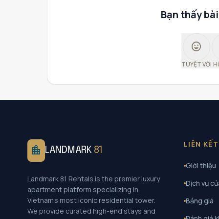
Bạn thấy bài
sentiment_very_satisfied
TUYỆT VỜI
H
LIÊN KẾ
location_city
LANDMARK
81
Giới thiệu
Landmark 81 Rentals is the premier luxury
Dịch vụ củ
apartment platform specializing in
Vietnam's most iconic residential tower.
Bảng giá
We provide curated high-end stays and
Đánh giá 