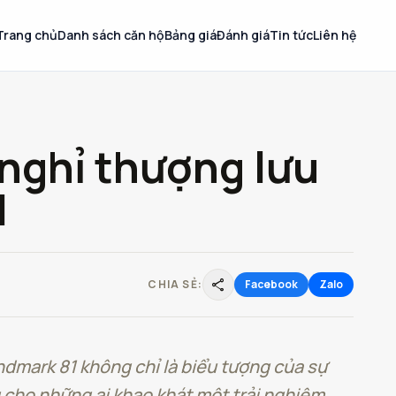
Trang chủ
Danh sách căn hộ
Bảng giá
Đánh giá
Tin tức
Liên hệ
 nghỉ thượng lưu
1
share
CHIA SẺ:
Facebook
Zalo
dmark 81 không chỉ là biểu tượng của sự
 cho những ai khao khát một trải nghiệm