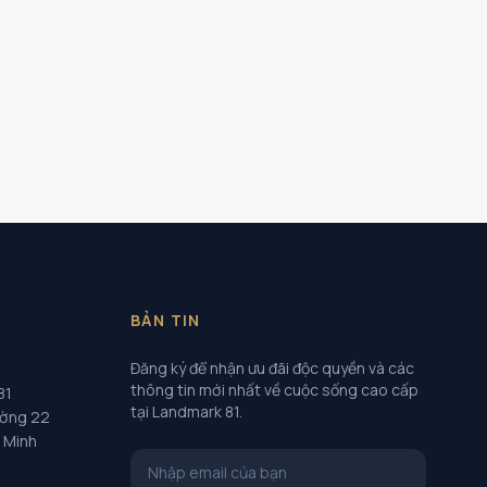
BẢN TIN
Đăng ký để nhận ưu đãi độc quyền và các
thông tin mới nhất về cuộc sống cao cấp
81
tại Landmark 81.
ường 22
í Minh