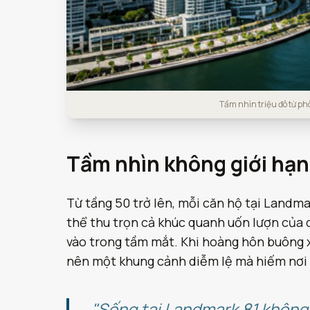
Tầm nhìn triệu đô từ p
Tầm nhìn không giới hạn
Từ tầng 50 trở lên, mỗi căn hộ tại Landmar
thể thu trọn cả khúc quanh uốn lượn của 
vào trong tầm mắt. Khi hoàng hôn buông x
nên một khung cảnh diễm lệ mà hiếm nơi
"Sống tại Landmark 81 không 