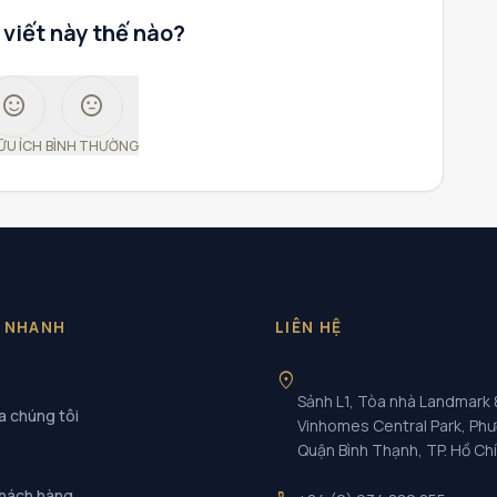
 viết này thế nào?
sentiment_satisfied
sentiment_neutral
ỮU ÍCH
BÌNH THƯỜNG
T NHANH
LIÊN HỆ
location_on
Sảnh L1, Tòa nhà Landmark 
a chúng tôi
Vinhomes Central Park, Ph
Quận Bình Thạnh, TP. Hồ Ch
khách hàng