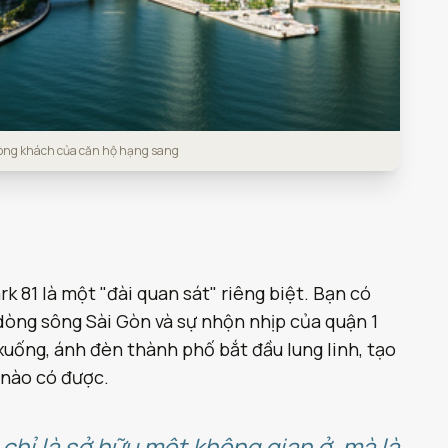
hòng khách của căn hộ hạng sang
k 81 là một "đài quan sát" riêng biệt. Bạn có
dòng sông Sài Gòn và sự nhộn nhịp của quận 1
uống, ánh đèn thành phố bắt đầu lung linh, tạo
 nào có được.
chỉ là sở hữu một không gian ở, mà là