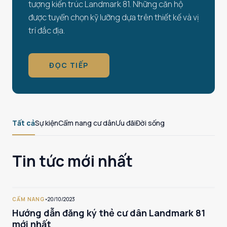
tượng kiến trúc Landmark 81. Những căn hộ
được tuyển chọn kỹ lưỡng dựa trên thiết kế và vị
trí đắc địa.
ĐỌC TIẾP
Tất cả
Sự kiện
Cẩm nang cư dân
Ưu đãi
Đời sống
Tin tức mới nhất
CẨM NANG
•
20/10/2023
Hướng dẫn đăng ký thẻ cư dân Landmark 81
mới nhất