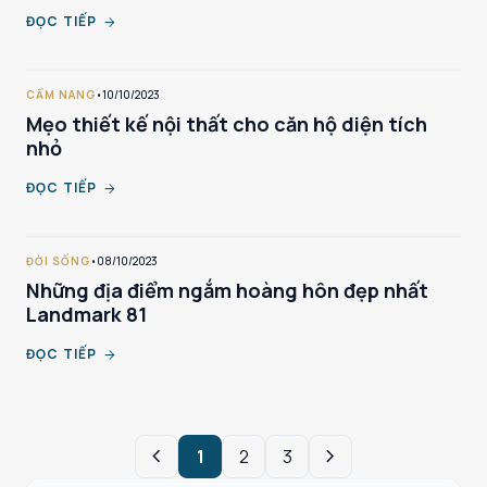
ĐỌC TIẾP
arrow_forward
CẨM NANG
•
10/10/2023
Mẹo thiết kế nội thất cho căn hộ diện tích
nhỏ
ĐỌC TIẾP
arrow_forward
ĐỜI SỐNG
•
08/10/2023
Những địa điểm ngắm hoàng hôn đẹp nhất
Landmark 81
ĐỌC TIẾP
arrow_forward
chevron_left
chevron_right
1
2
3