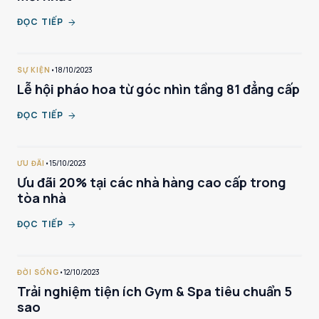
ĐỌC TIẾP
arrow_forward
SỰ KIỆN
•
18/10/2023
Lễ hội pháo hoa từ góc nhìn tầng 81 đẳng cấp
ĐỌC TIẾP
arrow_forward
ƯU ĐÃI
•
15/10/2023
Ưu đãi 20% tại các nhà hàng cao cấp trong
tòa nhà
ĐỌC TIẾP
arrow_forward
ĐỜI SỐNG
•
12/10/2023
Trải nghiệm tiện ích Gym & Spa tiêu chuẩn 5
sao