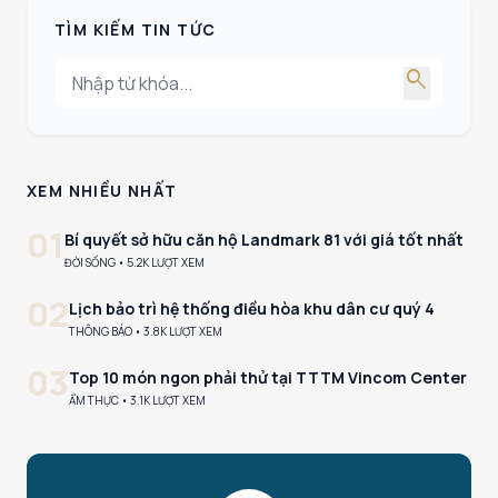
TÌM KIẾM TIN TỨC
search
XEM NHIỀU NHẤT
01
Bí quyết sở hữu căn hộ Landmark 81 với giá tốt nhất
ĐỜI SỐNG • 5.2K LƯỢT XEM
02
Lịch bảo trì hệ thống điều hòa khu dân cư quý 4
THÔNG BÁO • 3.8K LƯỢT XEM
03
Top 10 món ngon phải thử tại TTTM Vincom Center
ẨM THỰC • 3.1K LƯỢT XEM