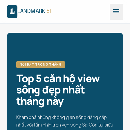
menu
location_city
LANDMARK
81
NỔI BẬT TRONG THÁNG
Top 5 căn hộ view
sông đẹp nhất
tháng này
Khám phá những không gian sống đẳng cấp
nhất với tầm nhìn trọn vẹn sông Sài Gòn tại biểu