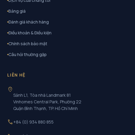
Dịch vụ của chúng tôi
Bảng giá
Đánh giá khách hàng
Điều khoản & Điều kiện
Chính sách bảo mật
Câu hỏi thường gặp
LIÊN HỆ
location_on
Sảnh L1, Tòa nhà Landmark 81
Vinhomes Central Park, Phường 22
Quận Bình Thạnh, TP. Hồ Chí Minh
call
+84 (0) 934 880 855