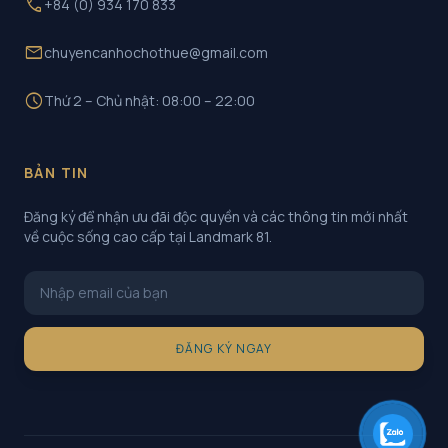
call
+84 (0) 934 170 833
mail
chuyencanhochothue@gmail.com
schedule
Thứ 2 – Chủ nhật: 08:00 – 22:00
BẢN TIN
Đăng ký để nhận ưu đãi độc quyền và các thông tin mới nhất
về cuộc sống cao cấp tại Landmark 81.
ĐĂNG KÝ NGAY