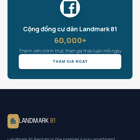
Cộng đồng cư dân Landmark 81
60,000+
Thành viên chính thức tham gia thảo luận mỗi ngày
THAM GIA NGAY
location_city
LANDMARK
81
Landmark 81 Rentals is the premier luxury apartment