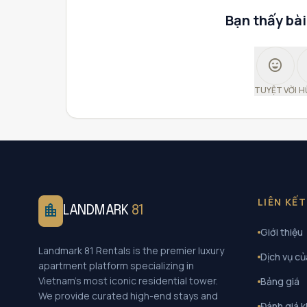
Bạn thấy bài
sentiment_very_satisfied
TUYỆT VỜI
H
LIÊN KẾ
location_city
LANDMARK
81
Giới thiệu
Landmark 81 Rentals is the premier luxury
Dịch vụ củ
apartment platform specializing in
Vietnam's most iconic residential tower.
Bảng giá
We provide curated high-end stays and
Đánh giá 