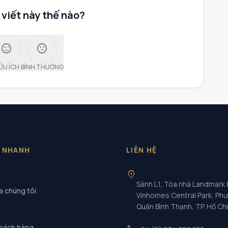
 viết này thế nào?
sentiment_satisfied
sentiment_neutral
ỮU ÍCH
BÌNH THƯỜNG
T NHANH
LIÊN HỆ
location_on
Sảnh L1, Tòa nhà Landmark 
a chúng tôi
Vinhomes Central Park, Ph
Quận Bình Thạnh, TP. Hồ Ch
khách hàng