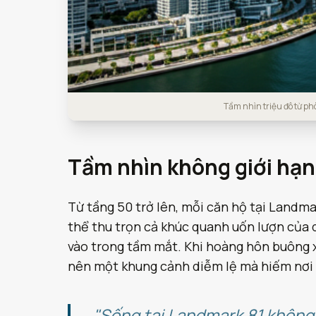
Tầm nhìn triệu đô từ p
Tầm nhìn không giới hạn
Từ tầng 50 trở lên, mỗi căn hộ tại Landmar
thể thu trọn cả khúc quanh uốn lượn của 
vào trong tầm mắt. Khi hoàng hôn buông x
nên một khung cảnh diễm lệ mà hiếm nơi
"Sống tại Landmark 81 không 