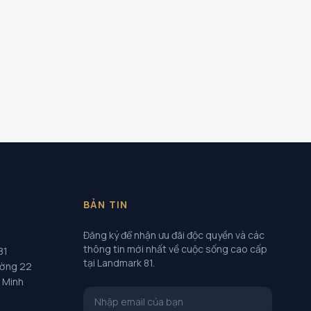
BẢN TIN
Đăng ký để nhận ưu đãi độc quyền và các
thông tin mới nhất về cuộc sống cao cấp
81
tại Landmark 81.
ường 22
í Minh