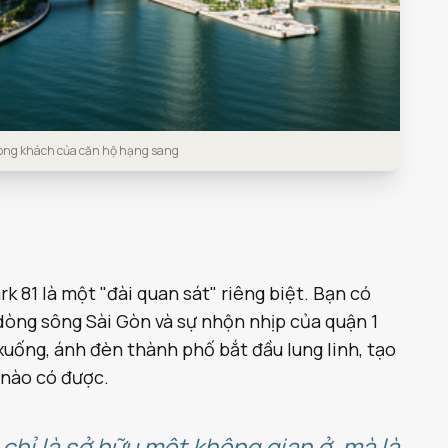
hòng khách của căn hộ hạng sang
k 81 là một "đài quan sát" riêng biệt. Bạn có
dòng sông Sài Gòn và sự nhộn nhịp của quận 1
uống, ánh đèn thành phố bắt đầu lung linh, tạo
 nào có được.
chỉ là sở hữu một không gian ở, mà là