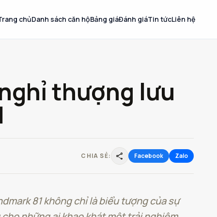
Trang chủ
Danh sách căn hộ
Bảng giá
Đánh giá
Tin tức
Liên hệ
 nghỉ thượng lưu
1
share
CHIA SẺ:
Facebook
Zalo
dmark 81 không chỉ là biểu tượng của sự
 cho những ai khao khát một trải nghiệm