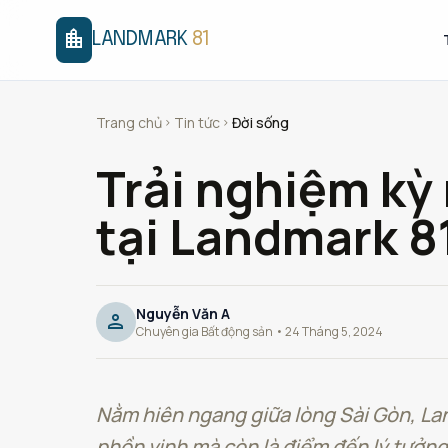
location_city
LANDMARK
81
Trang chủ
Tin tức
Đời sống
chevron_right
chevron_right
Trải nghiệm kỳ
tại Landmark 8
Nguyễn Văn A
person
Chuyên gia Bất động sản • 24 Tháng 5, 2024
Nằm hiên ngang giữa lòng Sài Gòn, Lan
phồn vinh mà còn là điểm đến lý tưởng