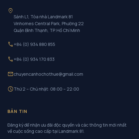
location_on
Sảnh L1, Tòa nhà Landmark 81
Vinhomes Central Park, Phường 22
Quận Bình Thạnh, TP. Hồ Chí Minh
call
+84 (0) 934 880 855
call
+84 (0) 934 170 833
mail
chuyencanhochothue@gmail.com
schedule
Thứ 2 – Chủ nhật: 08:00 – 22:00
BẢN TIN
Đăng ký để nhận ưu đãi độc quyền và các thông tin mới nhất
về cuộc sống cao cấp tại Landmark 81.