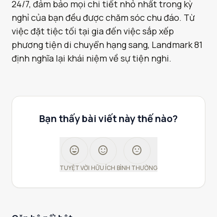
24/7, đảm bảo mọi chi tiết nhỏ nhất trong kỳ
nghỉ của bạn đều được chăm sóc chu đáo. Từ
việc đặt tiệc tối tại gia đến việc sắp xếp
phương tiện di chuyển hạng sang, Landmark 81
định nghĩa lại khái niệm về sự tiện nghi.
Bạn thấy bài viết này thế nào?
sentiment_very_satisfied
sentiment_satisfied
sentiment_neutral
TUYỆT VỜI
HỮU ÍCH
BÌNH THƯỜNG