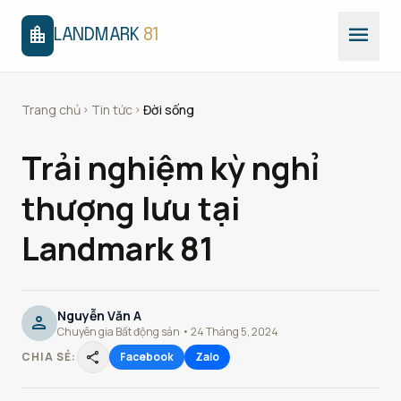
menu
location_city
LANDMARK
81
Trang chủ
Tin tức
Đời sống
chevron_right
chevron_right
Trải nghiệm kỳ nghỉ
thượng lưu tại
Landmark 81
Nguyễn Văn A
person
Chuyên gia Bất động sản • 24 Tháng 5, 2024
share
CHIA SẺ:
Facebook
Zalo