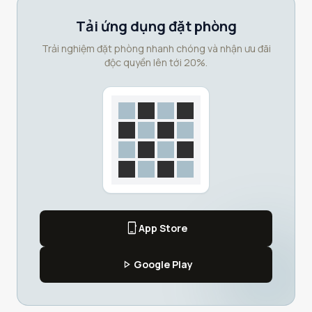
Tải ứng dụng đặt phòng
Trải nghiệm đặt phòng nhanh chóng và nhận ưu đãi
độc quyền lên tới 20%.
phone_iphone
App Store
play_arrow
Google Play