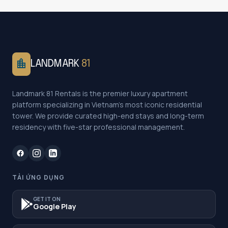
location_city
LANDMARK
81
Landmark 81 Rentals is the premier luxury apartment
platform specializing in Vietnam's most iconic residential
tower. We provide curated high-end stays and long-term
residency with five-star professional management.
TẢI ỨNG DỤNG
GET IT ON
Google Play