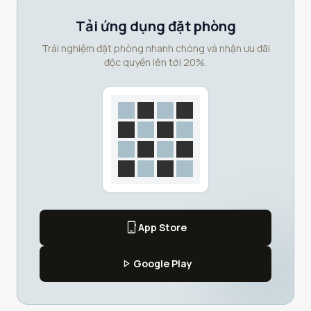
Tải ứng dụng đặt phòng
Trải nghiệm đặt phòng nhanh chóng và nhận ưu đãi
độc quyền lên tới 20%.
phone_iphone
App Store
play_arrow
Google Play