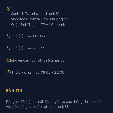
location_on
Sảnh L1, Tòa nhà Landmark 81
Vinhomes Central Park, Phường 22
Quận Bình Thạnh, TP. Hồ Chí Minh
call
+84 (0) 934 880 855
call
+84 (0) 934 170 833
mail
chuyencanhochothue@gmail.com
schedule
Thứ 2 – Chủ nhật: 08:00 – 22:00
BẢN TIN
Đăng ký để nhận ưu đãi độc quyền và các thông tin mới nhất
về cuộc sống cao cấp tại Landmark 81.