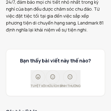
24/7, đảm bảo mọi chi tiết nhỏ nhất trong kỳ
nghỉ của bạn đều được chăm sóc chu đáo. Từ
việc đặt tiệc tối tại gia đến việc sắp xếp
phương tiện di chuyển hạng sang, Landmark 81
định nghĩa lại khái niệm về sự tiện nghi.
Bạn thấy bài viết này thế nào?
sentiment_very_satisfied
sentiment_satisfied
sentiment_neutral
TUYỆT VỜI
HỮU ÍCH
BÌNH THƯỜNG