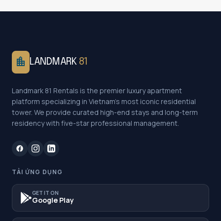
location_city
LANDMARK
81
Landmark 81 Rentals is the premier luxury apartment
platform specializing in Vietnam's most iconic residential
tower. We provide curated high-end stays and long-term
residency with five-star professional management.
TẢI ỨNG DỤNG
GET IT ON
Google Play