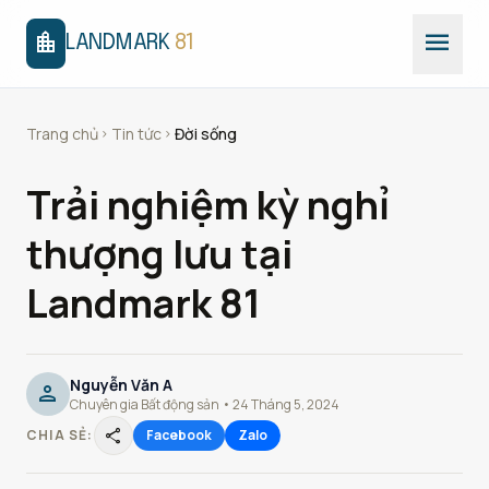
menu
location_city
LANDMARK
81
Trang chủ
Tin tức
Đời sống
chevron_right
chevron_right
Trải nghiệm kỳ nghỉ
thượng lưu tại
Landmark 81
Nguyễn Văn A
person
Chuyên gia Bất động sản • 24 Tháng 5, 2024
share
CHIA SẺ:
Facebook
Zalo