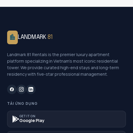
location_city
LANDMARK
81
Landmark 81 Rentals is the premier luxury apartment
platform specializing in Vietnam's most iconic residential
tower. We provide curated high-end stays and long-term
residency with five-star professional management.
TẢI ỨNG DỤNG
GET IT ON
Google Play