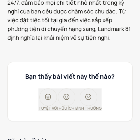
24/7, đảm bảo mọi chi tiết nhỏ nhất trong kỳ
nghỉ của bạn đều được chăm sóc chu đáo. Từ
việc đặt tiệc tối tại gia đến việc sắp xếp
phương tiện di chuyển hạng sang, Landmark 81
định nghĩa lại khái niệm về sự tiện nghi.
Bạn thấy bài viết này thế nào?
sentiment_very_satisfied
sentiment_satisfied
sentiment_neutral
TUYỆT VỜI
HỮU ÍCH
BÌNH THƯỜNG