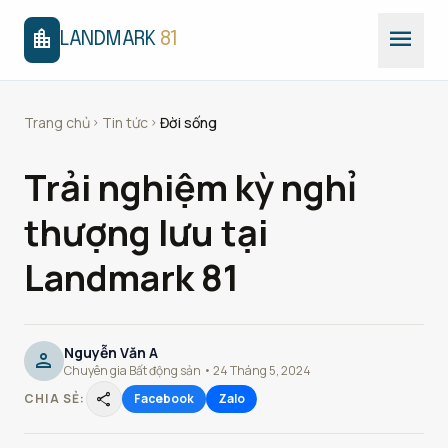
menu
location_city
LANDMARK
81
Trang chủ
Tin tức
Đời sống
chevron_right
chevron_right
Trải nghiệm kỳ nghỉ
thượng lưu tại
Landmark 81
Nguyễn Văn A
person
Chuyên gia Bất động sản • 24 Tháng 5, 2024
share
CHIA SẺ:
Facebook
Zalo