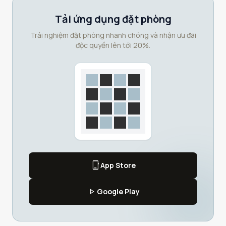
Tải ứng dụng đặt phòng
Trải nghiệm đặt phòng nhanh chóng và nhận ưu đãi
độc quyền lên tới 20%.
phone_iphone
App Store
play_arrow
Google Play