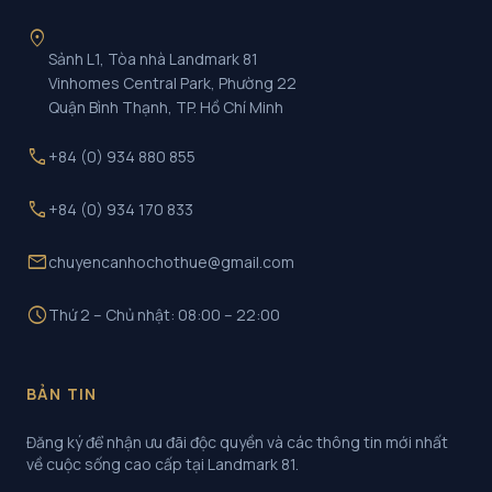
location_on
Sảnh L1, Tòa nhà Landmark 81
Vinhomes Central Park, Phường 22
Quận Bình Thạnh, TP. Hồ Chí Minh
call
+84 (0) 934 880 855
call
+84 (0) 934 170 833
mail
chuyencanhochothue@gmail.com
schedule
Thứ 2 – Chủ nhật: 08:00 – 22:00
BẢN TIN
Đăng ký để nhận ưu đãi độc quyền và các thông tin mới nhất
về cuộc sống cao cấp tại Landmark 81.