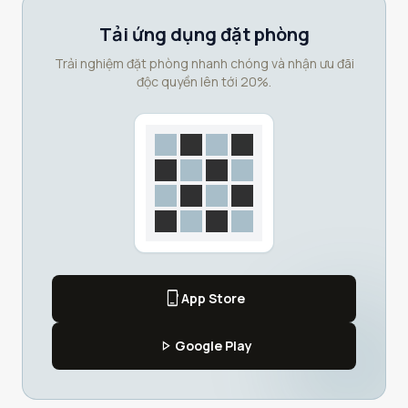
Tải ứng dụng đặt phòng
Trải nghiệm đặt phòng nhanh chóng và nhận ưu đãi
độc quyền lên tới 20%.
phone_iphone
App Store
play_arrow
Google Play