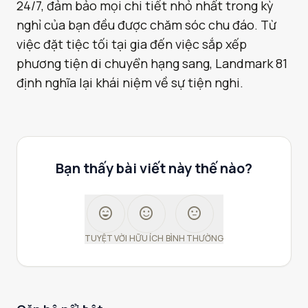
24/7, đảm bảo mọi chi tiết nhỏ nhất trong kỳ
nghỉ của bạn đều được chăm sóc chu đáo. Từ
việc đặt tiệc tối tại gia đến việc sắp xếp
phương tiện di chuyển hạng sang, Landmark 81
định nghĩa lại khái niệm về sự tiện nghi.
Bạn thấy bài viết này thế nào?
sentiment_very_satisfied
sentiment_satisfied
sentiment_neutral
TUYỆT VỜI
HỮU ÍCH
BÌNH THƯỜNG