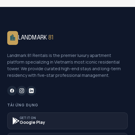
location_city
LANDMARK
81
Landmark 81 Rentals is the premier luxury apartment
platform specializing in Vietnam's most iconic residential
tower. We provide curated high-end stays and long-term
residency with five-star professional management.
TẢI ỨNG DỤNG
GET IT ON
Google Play