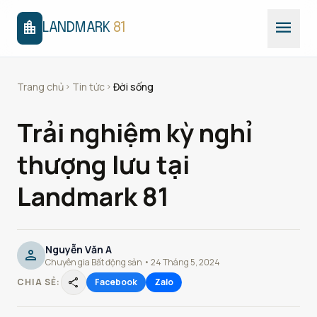
menu
location_city
LANDMARK
81
Trang chủ
Tin tức
Đời sống
chevron_right
chevron_right
Trải nghiệm kỳ nghỉ
thượng lưu tại
Landmark 81
Nguyễn Văn A
person
Chuyên gia Bất động sản • 24 Tháng 5, 2024
share
CHIA SẺ:
Facebook
Zalo