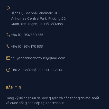
location_on
Sảnh L1, Tòa nhà Landmark 81
Vinhomes Central Park, Phường 22
Quận Bình Thạnh, TP. Hồ Chí Minh
call
+84 (0) 934 880 855
call
+84 (0) 934 170 833
mail
chuyencanhochothue@gmail.com
schedule
Thứ 2 – Chủ nhật: 08:00 – 22:00
BẢN TIN
Đăng ký để nhận ưu đãi độc quyền và các thông tin mới nhất
về cuộc sống cao cấp tại Landmark 81.