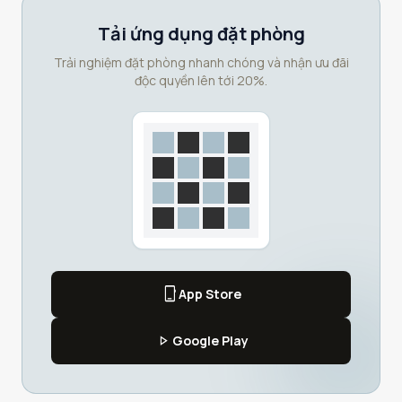
Tải ứng dụng đặt phòng
Trải nghiệm đặt phòng nhanh chóng và nhận ưu đãi
độc quyền lên tới 20%.
phone_iphone
App Store
play_arrow
Google Play