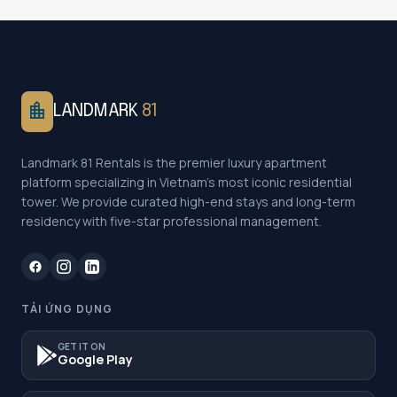
location_city
LANDMARK
81
Landmark 81 Rentals is the premier luxury apartment
platform specializing in Vietnam's most iconic residential
tower. We provide curated high-end stays and long-term
residency with five-star professional management.
TẢI ỨNG DỤNG
GET IT ON
Google Play