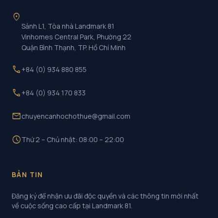
location_on
Sảnh L1, Tòa nhà Landmark 81
Vinhomes Central Park, Phường 22
Quận Bình Thạnh, TP. Hồ Chí Minh
call
+84 (0) 934 880 855
call
+84 (0) 934 170 833
mail
chuyencanhochothue@gmail.com
schedule
Thứ 2 – Chủ nhật: 08:00 – 22:00
BẢN TIN
Đăng ký để nhận ưu đãi độc quyền và các thông tin mới nhất
về cuộc sống cao cấp tại Landmark 81.