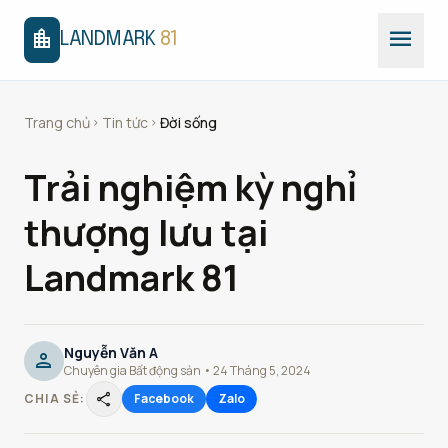
menu
location_city
LANDMARK
81
Trang chủ
Tin tức
Đời sống
chevron_right
chevron_right
Trải nghiệm kỳ nghỉ
thượng lưu tại
Landmark 81
Nguyễn Văn A
person
Chuyên gia Bất động sản • 24 Tháng 5, 2024
share
CHIA SẺ:
Facebook
Zalo