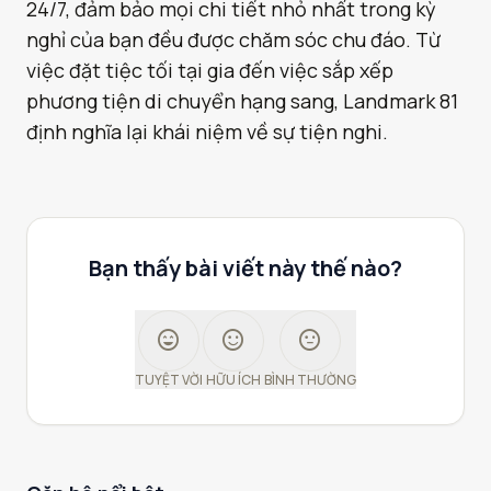
24/7, đảm bảo mọi chi tiết nhỏ nhất trong kỳ
nghỉ của bạn đều được chăm sóc chu đáo. Từ
việc đặt tiệc tối tại gia đến việc sắp xếp
phương tiện di chuyển hạng sang, Landmark 81
định nghĩa lại khái niệm về sự tiện nghi.
Bạn thấy bài viết này thế nào?
sentiment_very_satisfied
sentiment_satisfied
sentiment_neutral
TUYỆT VỜI
HỮU ÍCH
BÌNH THƯỜNG