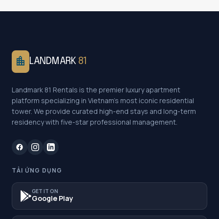
location_city
LANDMARK
81
Landmark 81 Rentals is the premier luxury apartment
platform specializing in Vietnam's most iconic residential
tower. We provide curated high-end stays and long-term
residency with five-star professional management.
TẢI ỨNG DỤNG
GET IT ON
Google Play