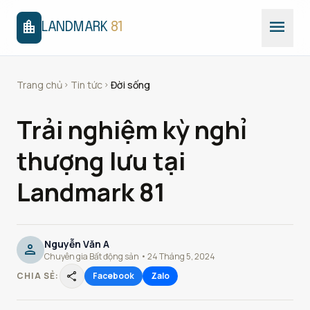
menu
location_city
LANDMARK
81
Trang chủ
Tin tức
Đời sống
chevron_right
chevron_right
Trải nghiệm kỳ nghỉ
thượng lưu tại
Landmark 81
Nguyễn Văn A
person
Chuyên gia Bất động sản • 24 Tháng 5, 2024
share
CHIA SẺ:
Facebook
Zalo