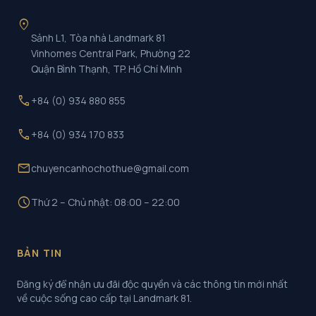
location_on
Sảnh L1, Tòa nhà Landmark 81
Vinhomes Central Park, Phường 22
Quận Bình Thạnh, TP. Hồ Chí Minh
call
+84 (0) 934 880 855
call
+84 (0) 934 170 833
mail
chuyencanhochothue@gmail.com
schedule
Thứ 2 – Chủ nhật: 08:00 – 22:00
BẢN TIN
Đăng ký để nhận ưu đãi độc quyền và các thông tin mới nhất
về cuộc sống cao cấp tại Landmark 81.