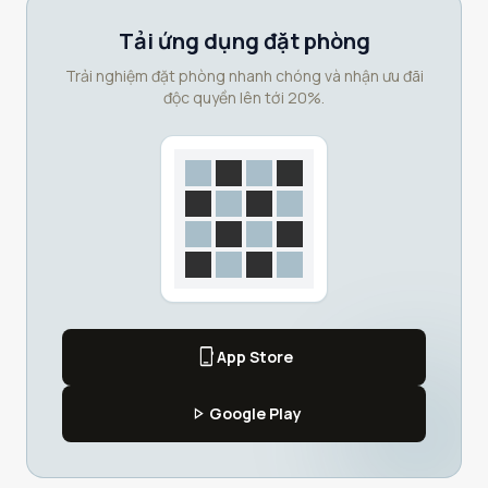
Tải ứng dụng đặt phòng
Trải nghiệm đặt phòng nhanh chóng và nhận ưu đãi
độc quyền lên tới 20%.
phone_iphone
App Store
play_arrow
Google Play