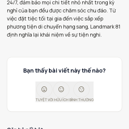
24/7, đảm bảo mọi chi tiết nhỏ nhất trong kỳ
nghỉ của bạn đều được chăm sóc chu đáo. Từ
việc đặt tiệc tối tại gia đến việc sắp xếp
phương tiện di chuyển hạng sang, Landmark 81
định nghĩa lại khái niệm về sự tiện nghi.
Bạn thấy bài viết này thế nào?
sentiment_very_satisfied
sentiment_satisfied
sentiment_neutral
TUYỆT VỜI
HỮU ÍCH
BÌNH THƯỜNG