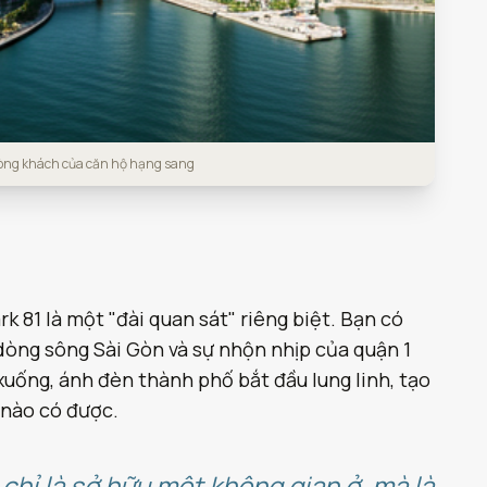
hòng khách của căn hộ hạng sang
k 81 là một "đài quan sát" riêng biệt. Bạn có
dòng sông Sài Gòn và sự nhộn nhịp của quận 1
uống, ánh đèn thành phố bắt đầu lung linh, tạo
 nào có được.
chỉ là sở hữu một không gian ở, mà là