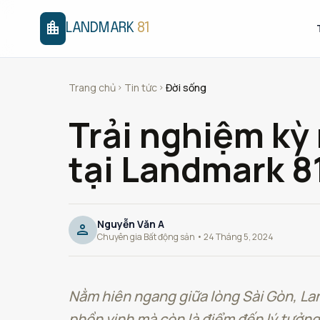
location_city
LANDMARK
81
Trang chủ
Tin tức
Đời sống
chevron_right
chevron_right
Trải nghiệm kỳ
tại Landmark 8
Nguyễn Văn A
person
Chuyên gia Bất động sản • 24 Tháng 5, 2024
Nằm hiên ngang giữa lòng Sài Gòn, Lan
phồn vinh mà còn là điểm đến lý tưởng