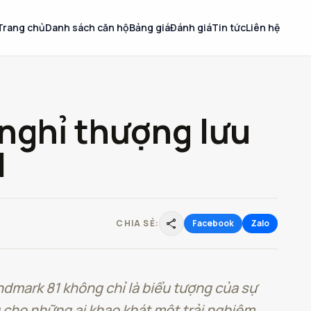
Trang chủ
Danh sách căn hộ
Bảng giá
Đánh giá
Tin tức
Liên hệ
 nghỉ thượng lưu
1
share
CHIA SẺ:
Facebook
Zalo
dmark 81 không chỉ là biểu tượng của sự
 cho những ai khao khát một trải nghiệm