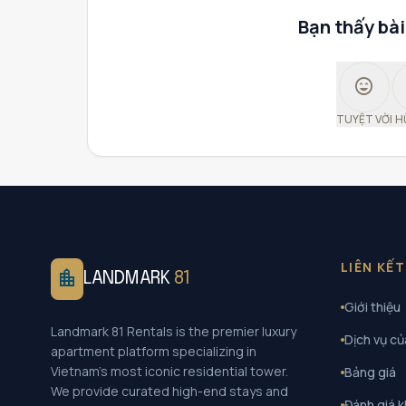
Bạn thấy bài
sentiment_very_satisfied
TUYỆT VỜI
H
LIÊN KẾ
location_city
LANDMARK
81
Giới thiệu
Landmark 81 Rentals is the premier luxury
Dịch vụ củ
apartment platform specializing in
Vietnam's most iconic residential tower.
Bảng giá
We provide curated high-end stays and
Đánh giá 