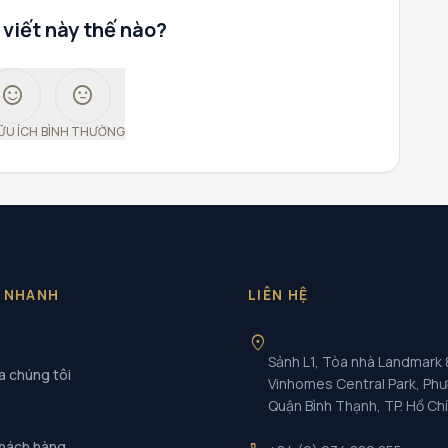
 viết này thế nào?
sentiment_satisfied
sentiment_neutral
ỮU ÍCH
BÌNH THƯỜNG
T NHANH
LIÊN HỆ
location_on
Sảnh L1, Tòa nhà Landmark 
a chúng tôi
Vinhomes Central Park, Ph
Quận Bình Thạnh, TP. Hồ Ch
khách hàng