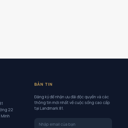
BẢN TIN
Đăng ký để nhận ưu đãi độc quyền và các
thông tin mới nhất về cuộc sống cao cấp
81
tại Landmark 81.
ường 22
í Minh