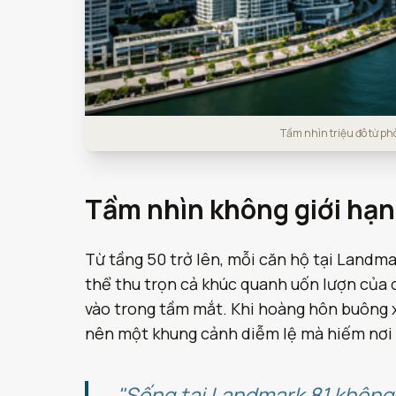
Tầm nhìn triệu đô từ p
Tầm nhìn không giới hạn
Từ tầng 50 trở lên, mỗi căn hộ tại Landmar
thể thu trọn cả khúc quanh uốn lượn của 
vào trong tầm mắt. Khi hoàng hôn buông x
nên một khung cảnh diễm lệ mà hiếm nơi
"Sống tại Landmark 81 không 