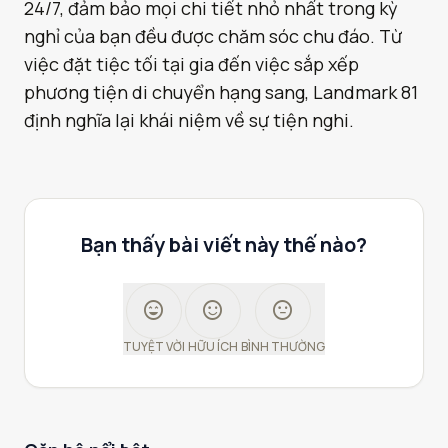
24/7, đảm bảo mọi chi tiết nhỏ nhất trong kỳ
nghỉ của bạn đều được chăm sóc chu đáo. Từ
việc đặt tiệc tối tại gia đến việc sắp xếp
phương tiện di chuyển hạng sang, Landmark 81
định nghĩa lại khái niệm về sự tiện nghi.
Bạn thấy bài viết này thế nào?
sentiment_very_satisfied
sentiment_satisfied
sentiment_neutral
TUYỆT VỜI
HỮU ÍCH
BÌNH THƯỜNG