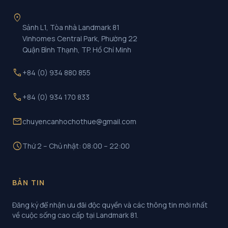
location_on
Sảnh L1, Tòa nhà Landmark 81
Vinhomes Central Park, Phường 22
Quận Bình Thạnh, TP. Hồ Chí Minh
call
+84 (0) 934 880 855
call
+84 (0) 934 170 833
mail
chuyencanhochothue@gmail.com
schedule
Thứ 2 – Chủ nhật: 08:00 – 22:00
BẢN TIN
Đăng ký để nhận ưu đãi độc quyền và các thông tin mới nhất
về cuộc sống cao cấp tại Landmark 81.