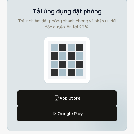
Tải ứng dụng đặt phòng
Trải nghiệm đặt phòng nhanh chóng và nhận ưu đãi
độc quyền lên tới 20%.
phone_iphone
App Store
play_arrow
Google Play