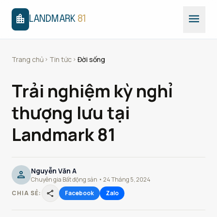
menu
location_city
LANDMARK
81
Trang chủ
Tin tức
Đời sống
chevron_right
chevron_right
Trải nghiệm kỳ nghỉ
thượng lưu tại
Landmark 81
Nguyễn Văn A
person
Chuyên gia Bất động sản • 24 Tháng 5, 2024
share
CHIA SẺ:
Facebook
Zalo