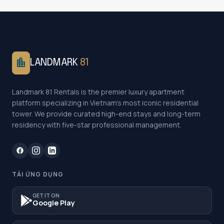
location_city
LANDMARK
81
Landmark 81 Rentals is the premier luxury apartment
platform specializing in Vietnam's most iconic residential
tower. We provide curated high-end stays and long-term
residency with five-star professional management.
TẢI ỨNG DỤNG
GET IT ON
Google Play