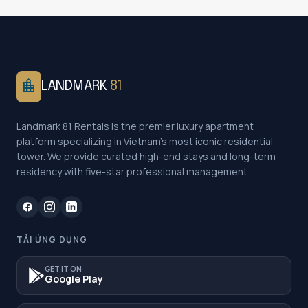
location_city
LANDMARK
81
Landmark 81 Rentals is the premier luxury apartment
platform specializing in Vietnam's most iconic residential
tower. We provide curated high-end stays and long-term
residency with five-star professional management.
TẢI ỨNG DỤNG
GET IT ON
Google Play