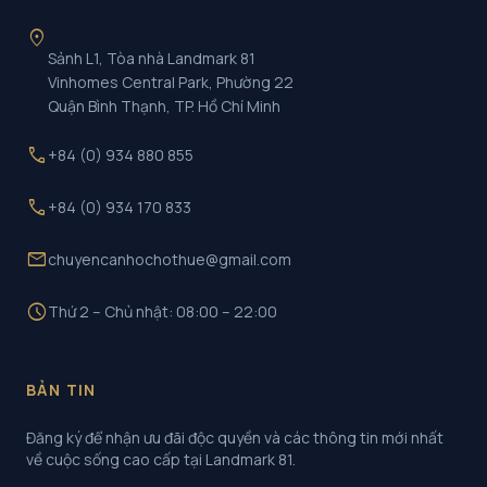
location_on
Sảnh L1, Tòa nhà Landmark 81
Vinhomes Central Park, Phường 22
Quận Bình Thạnh, TP. Hồ Chí Minh
call
+84 (0) 934 880 855
call
+84 (0) 934 170 833
mail
chuyencanhochothue@gmail.com
schedule
Thứ 2 – Chủ nhật: 08:00 – 22:00
BẢN TIN
Đăng ký để nhận ưu đãi độc quyền và các thông tin mới nhất
về cuộc sống cao cấp tại Landmark 81.