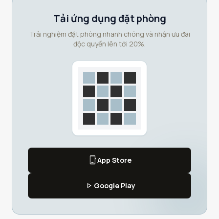
Tải ứng dụng đặt phòng
Trải nghiệm đặt phòng nhanh chóng và nhận ưu đãi
độc quyền lên tới 20%.
phone_iphone
App Store
play_arrow
Google Play