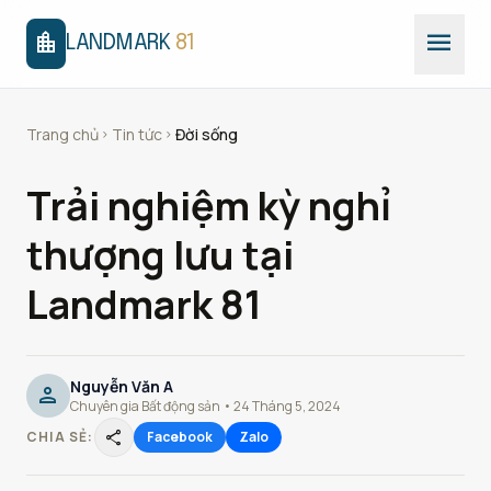
menu
location_city
LANDMARK
81
Trang chủ
Tin tức
Đời sống
chevron_right
chevron_right
Trải nghiệm kỳ nghỉ
thượng lưu tại
Landmark 81
Nguyễn Văn A
person
Chuyên gia Bất động sản • 24 Tháng 5, 2024
share
CHIA SẺ:
Facebook
Zalo