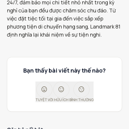
24/7, đảm bảo mọi chi tiết nhỏ nhất trong kỳ
nghỉ của bạn đều được chăm sóc chu đáo. Từ
việc đặt tiệc tối tại gia đến việc sắp xếp
phương tiện di chuyển hạng sang, Landmark 81
định nghĩa lại khái niệm về sự tiện nghi.
Bạn thấy bài viết này thế nào?
sentiment_very_satisfied
sentiment_satisfied
sentiment_neutral
TUYỆT VỜI
HỮU ÍCH
BÌNH THƯỜNG