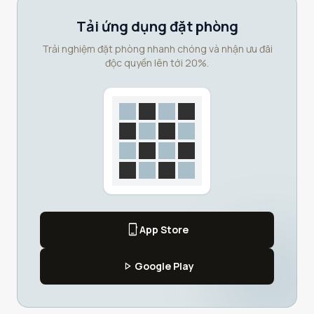
Tải ứng dụng đặt phòng
Trải nghiệm đặt phòng nhanh chóng và nhận ưu đãi
độc quyền lên tới 20%.
phone_iphone
App Store
play_arrow
Google Play