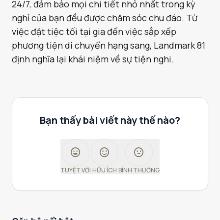
24/7, đảm bảo mọi chi tiết nhỏ nhất trong kỳ
nghỉ của bạn đều được chăm sóc chu đáo. Từ
việc đặt tiệc tối tại gia đến việc sắp xếp
phương tiện di chuyển hạng sang, Landmark 81
định nghĩa lại khái niệm về sự tiện nghi.
Bạn thấy bài viết này thế nào?
sentiment_very_satisfied
sentiment_satisfied
sentiment_neutral
TUYỆT VỜI
HỮU ÍCH
BÌNH THƯỜNG