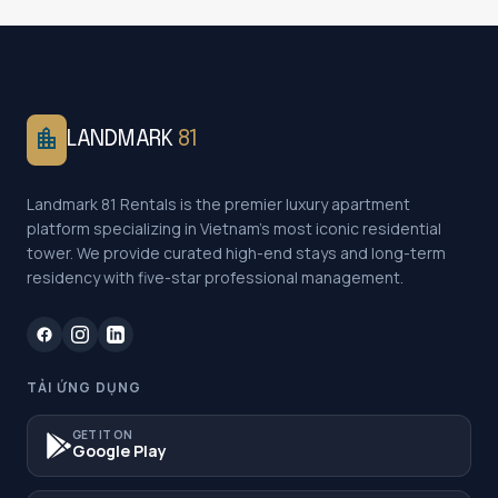
location_city
LANDMARK
81
Landmark 81 Rentals is the premier luxury apartment
platform specializing in Vietnam's most iconic residential
tower. We provide curated high-end stays and long-term
residency with five-star professional management.
TẢI ỨNG DỤNG
GET IT ON
Google Play