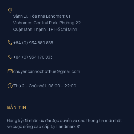
location_on
Sảnh L1, Tòa nhà Landmark 81
Vinhomes Central Park, Phường 22
Quận Bình Thạnh, TP. Hồ Chí Minh
call
+84 (0) 934 880 855
call
+84 (0) 934 170 833
mail
chuyencanhochothue@gmail.com
schedule
Thứ 2 – Chủ nhật: 08:00 – 22:00
BẢN TIN
Đăng ký để nhận ưu đãi độc quyền và các thông tin mới nhất
về cuộc sống cao cấp tại Landmark 81.