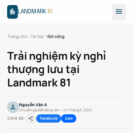
menu
location_city
LANDMARK
81
Trang chủ
Tin tức
Đời sống
chevron_right
chevron_right
Trải nghiệm kỳ nghỉ
thượng lưu tại
Landmark 81
Nguyễn Văn A
person
Chuyên gia Bất động sản • 24 Tháng 5, 2024
share
CHIA SẺ:
Facebook
Zalo