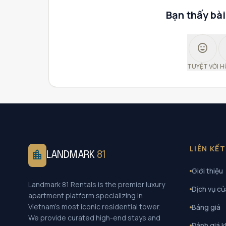
Bạn thấy bài
sentiment_very_satisfied
TUYỆT VỜI
H
LIÊN KẾ
location_city
LANDMARK
81
Giới thiệu
Landmark 81 Rentals is the premier luxury
Dịch vụ củ
apartment platform specializing in
Vietnam's most iconic residential tower.
Bảng giá
We provide curated high-end stays and
Đánh giá 