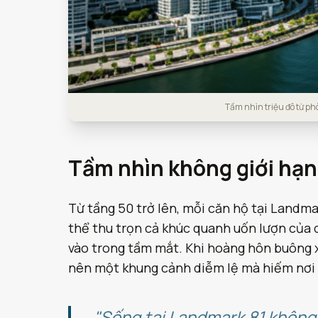
Tầm nhìn triệu đô từ p
Tầm nhìn không giới hạn
Từ tầng 50 trở lên, mỗi căn hộ tại Landmar
thể thu trọn cả khúc quanh uốn lượn của 
vào trong tầm mắt. Khi hoàng hôn buông x
nên một khung cảnh diễm lệ mà hiếm nơi
"Sống tại Landmark 81 không 