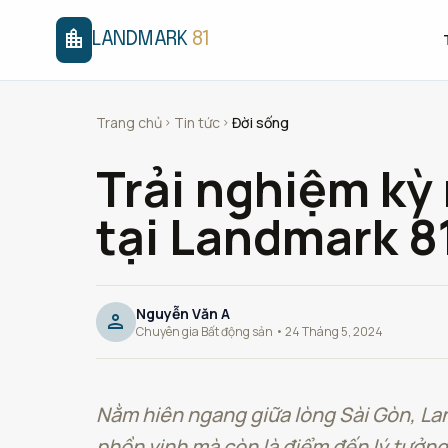
location_city
LANDMARK
81
Trang chủ
Tin tức
Đời sống
chevron_right
chevron_right
Trải nghiệm kỳ
tại Landmark 8
Nguyễn Văn A
person
Chuyên gia Bất động sản • 24 Tháng 5, 2024
Nằm hiên ngang giữa lòng Sài Gòn, Lan
phồn vinh mà còn là điểm đến lý tưởng