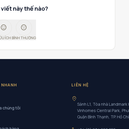
 viết này thế nào?
sentiment_satisfied
sentiment_neutral
ỮU ÍCH
BÌNH THƯỜNG
T NHANH
LIÊN HỆ
location_on
Sảnh L1, Tòa nhà Landmark 
a chúng tôi
Vinhomes Central Park, Ph
Quận Bình Thạnh, TP. Hồ Ch
khách hàng