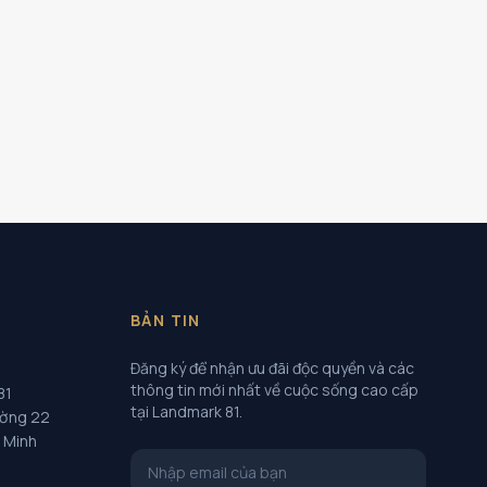
BẢN TIN
Đăng ký để nhận ưu đãi độc quyền và các
thông tin mới nhất về cuộc sống cao cấp
81
tại Landmark 81.
ường 22
í Minh