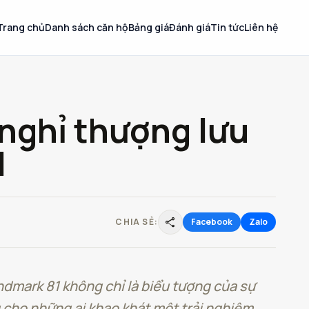
Trang chủ
Danh sách căn hộ
Bảng giá
Đánh giá
Tin tức
Liên hệ
 nghỉ thượng lưu
1
share
CHIA SẺ:
Facebook
Zalo
dmark 81 không chỉ là biểu tượng của sự
 cho những ai khao khát một trải nghiệm