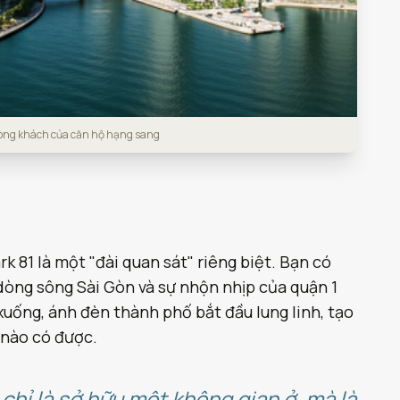
hòng khách của căn hộ hạng sang
k 81 là một "đài quan sát" riêng biệt. Bạn có
dòng sông Sài Gòn và sự nhộn nhịp của quận 1
uống, ánh đèn thành phố bắt đầu lung linh, tạo
 nào có được.
chỉ là sở hữu một không gian ở, mà là