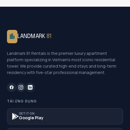
location_city
LANDMARK
81
Landmark 81 Rentals is the premier luxury apartment
platform specializing in Vietnam's most iconic residential
tower. We provide curated high-end stays and long-term
residency with five-star professional management.
TẢI ỨNG DỤNG
GET IT ON
Google Play