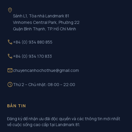
location_on
Sảnh L1, Tòa nhà Landmark 81
Vinhomes Central Park, Phường 22
Quận Bình Thạnh, TP. Hồ Chí Minh
call
+84 (0) 934 880 855
call
+84 (0) 934 170 833
mail
chuyencanhochothue@gmail.com
schedule
Thứ 2 – Chủ nhật: 08:00 – 22:00
BẢN TIN
Đăng ký để nhận ưu đãi độc quyền và các thông tin mới nhất
về cuộc sống cao cấp tại Landmark 81.