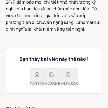
24/7, đảm bảo mọi chi tiết nhỏ nhất trong kỳ
nghỉ của bạn đều được chăm sóc chu đáo. Từ
việc đặt tiệc tối tại gia đến việc sắp xếp
phương tiện di chuyển hạng sang, Landmark 81
định nghĩa lại khái niệm về sự tiện nghi.
Bạn thấy bài viết này thế nào?
sentiment_very_satisfied
sentiment_satisfied
sentiment_neutral
TUYỆT VỜI
HỮU ÍCH
BÌNH THƯỜNG