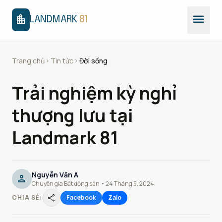
menu
location_city
LANDMARK
81
Trang chủ
Tin tức
Đời sống
chevron_right
chevron_right
Trải nghiệm kỳ nghỉ
thượng lưu tại
Landmark 81
Nguyễn Văn A
person
Chuyên gia Bất động sản • 24 Tháng 5, 2024
share
CHIA SẺ:
Facebook
Zalo