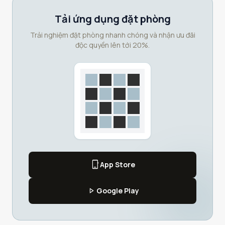
Tải ứng dụng đặt phòng
Trải nghiệm đặt phòng nhanh chóng và nhận ưu đãi
độc quyền lên tới 20%.
phone_iphone
App Store
play_arrow
Google Play