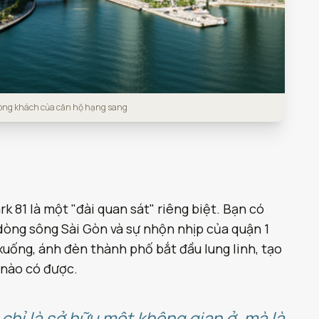
hòng khách của căn hộ hạng sang
k 81 là một "đài quan sát" riêng biệt. Bạn có
dòng sông Sài Gòn và sự nhộn nhịp của quận 1
uống, ánh đèn thành phố bắt đầu lung linh, tạo
 nào có được.
chỉ là sở hữu một không gian ở, mà là