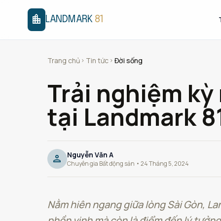
location_city
LANDMARK
81
Trang chủ
Tin tức
Đời sống
chevron_right
chevron_right
Trải nghiệm kỳ
tại Landmark 8
Nguyễn Văn A
person
Chuyên gia Bất động sản • 24 Tháng 5, 2024
Nằm hiên ngang giữa lòng Sài Gòn, Lan
phồn vinh mà còn là điểm đến lý tưởng