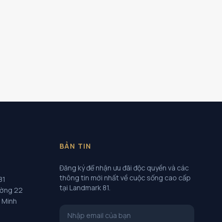
BẢN TIN
Đăng ký để nhận ưu đãi độc quyền và các
thông tin mới nhất về cuộc sống cao cấp
81
tại Landmark 81.
ường 22
í Minh