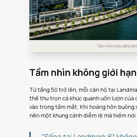
Tầm nhìn triệu đô từ p
Tầm nhìn không giới hạn
Từ tầng 50 trở lên, mỗi căn hộ tại Landmar
thể thu trọn cả khúc quanh uốn lượn của 
vào trong tầm mắt. Khi hoàng hôn buông x
nên một khung cảnh diễm lệ mà hiếm nơi
"Sống tại Landmark 81 không 