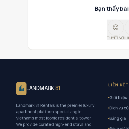
Bạn thấy bài
sentiment_very_satisfied
TUYỆT VỜI
H
LIÊN KẾ
location_city
LANDMARK
81
Giới thiệu
Landmark 81 Rentals is the premier luxury
Dịch vụ củ
apartment platform specializing in
Vietnam's most iconic residential tower.
Bảng giá
We provide curated high-end stays and
Đánh giá 