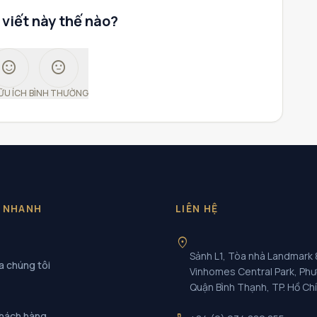
 viết này thế nào?
sentiment_satisfied
sentiment_neutral
ỮU ÍCH
BÌNH THƯỜNG
T NHANH
LIÊN HỆ
location_on
Sảnh L1, Tòa nhà Landmark 
a chúng tôi
Vinhomes Central Park, Ph
Quận Bình Thạnh, TP. Hồ Ch
khách hàng