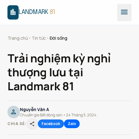
menu
location_city
LANDMARK
81
Trang chủ
Tin tức
Đời sống
chevron_right
chevron_right
Trải nghiệm kỳ nghỉ
thượng lưu tại
Landmark 81
Nguyễn Văn A
person
Chuyên gia Bất động sản • 24 Tháng 5, 2024
share
CHIA SẺ:
Facebook
Zalo