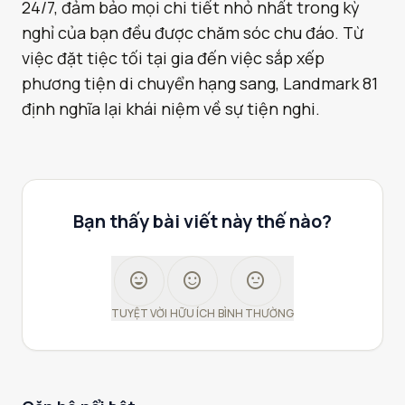
24/7, đảm bảo mọi chi tiết nhỏ nhất trong kỳ
nghỉ của bạn đều được chăm sóc chu đáo. Từ
việc đặt tiệc tối tại gia đến việc sắp xếp
phương tiện di chuyển hạng sang, Landmark 81
định nghĩa lại khái niệm về sự tiện nghi.
Bạn thấy bài viết này thế nào?
sentiment_very_satisfied
sentiment_satisfied
sentiment_neutral
TUYỆT VỜI
HỮU ÍCH
BÌNH THƯỜNG