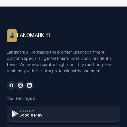
location_city
LANDMARK
81
Landmark 81 Rentals is the premier luxury apartment
platform specializing in Vietnam's most iconic residential
tower. We provide curated high-end stays and long-term
residency with five-star professional management.
TẢI ỨNG DỤNG
GET IT ON
Google Play