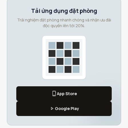
Tải ứng dụng đặt phòng
Trải nghiệm đặt phòng nhanh chóng và nhận ưu đãi
độc quyền lên tới 20%.
phone_iphone
App Store
play_arrow
Google Play