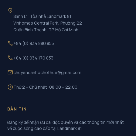
location_on
Sảnh L1, Tòa nhà Landmark 81
Vinhomes Central Park, Phường 22
Quận Bình Thạnh, TP. Hồ Chí Minh
call
+84 (0) 934 880 855
call
+84 (0) 934 170 833
mail
chuyencanhochothue@gmail.com
schedule
Thứ 2 – Chủ nhật: 08:00 – 22:00
BẢN TIN
Đăng ký để nhận ưu đãi độc quyền và các thông tin mới nhất
về cuộc sống cao cấp tại Landmark 81.