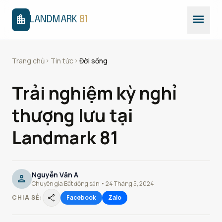
menu
location_city
LANDMARK
81
Trang chủ
Tin tức
Đời sống
chevron_right
chevron_right
Trải nghiệm kỳ nghỉ
thượng lưu tại
Landmark 81
Nguyễn Văn A
person
Chuyên gia Bất động sản • 24 Tháng 5, 2024
share
CHIA SẺ:
Facebook
Zalo