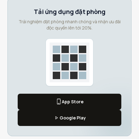
Tải ứng dụng đặt phòng
Trải nghiệm đặt phòng nhanh chóng và nhận ưu đãi
độc quyền lên tới 20%.
phone_iphone
App Store
play_arrow
Google Play