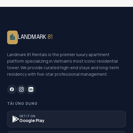
location_city
LANDMARK
81
Landmark 81 Rentals is the premier luxury apartment
platform specializing in Vietnam's most iconic residential
tower. We provide curated high-end stays and long-term
residency with five-star professional management.
TẢI ỨNG DỤNG
GET IT ON
Google Play