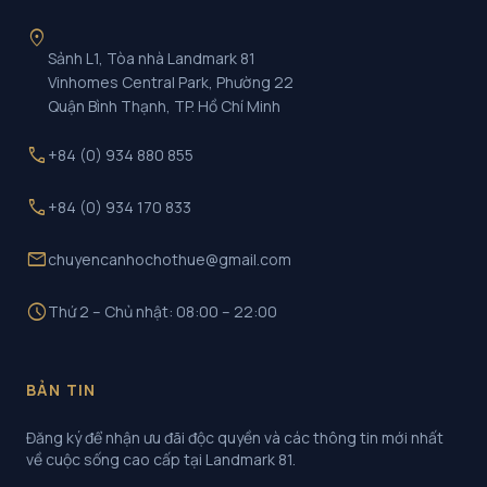
location_on
Sảnh L1, Tòa nhà Landmark 81
Vinhomes Central Park, Phường 22
Quận Bình Thạnh, TP. Hồ Chí Minh
call
+84 (0) 934 880 855
call
+84 (0) 934 170 833
mail
chuyencanhochothue@gmail.com
schedule
Thứ 2 – Chủ nhật: 08:00 – 22:00
BẢN TIN
Đăng ký để nhận ưu đãi độc quyền và các thông tin mới nhất
về cuộc sống cao cấp tại Landmark 81.