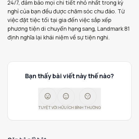
24/7, đảm bảo mọi chi tiết nhỏ nhất trong kỳ
nghỉ của bạn đều được chăm sóc chu đáo. Từ
việc đặt tiệc tối tại gia đến việc sắp xếp
phương tiện di chuyển hạng sang, Landmark 81
định nghĩa lại khái niệm về sự tiện nghi.
Bạn thấy bài viết này thế nào?
sentiment_very_satisfied
sentiment_satisfied
sentiment_neutral
TUYỆT VỜI
HỮU ÍCH
BÌNH THƯỜNG