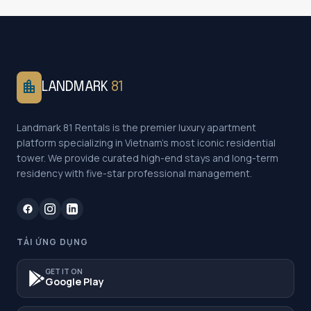
location_city
LANDMARK
81
Landmark 81 Rentals is the premier luxury apartment
platform specializing in Vietnam's most iconic residential
tower. We provide curated high-end stays and long-term
residency with five-star professional management.
TẢI ỨNG DỤNG
GET IT ON
Google Play