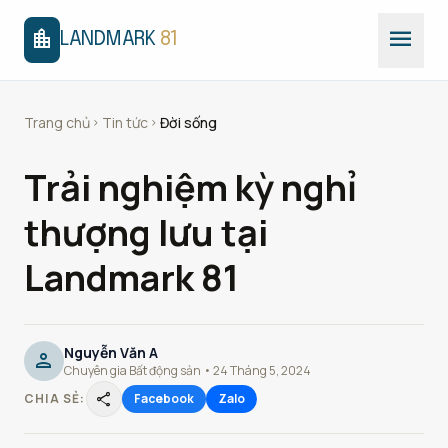
menu
location_city
LANDMARK
81
Trang chủ
Tin tức
Đời sống
chevron_right
chevron_right
Trải nghiệm kỳ nghỉ
thượng lưu tại
Landmark 81
Nguyễn Văn A
person
Chuyên gia Bất động sản • 24 Tháng 5, 2024
share
CHIA SẺ:
Facebook
Zalo