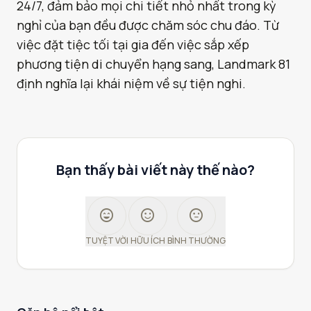
24/7, đảm bảo mọi chi tiết nhỏ nhất trong kỳ
nghỉ của bạn đều được chăm sóc chu đáo. Từ
việc đặt tiệc tối tại gia đến việc sắp xếp
phương tiện di chuyển hạng sang, Landmark 81
định nghĩa lại khái niệm về sự tiện nghi.
Bạn thấy bài viết này thế nào?
sentiment_very_satisfied
sentiment_satisfied
sentiment_neutral
TUYỆT VỜI
HỮU ÍCH
BÌNH THƯỜNG