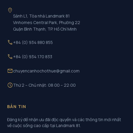
location_on
Sảnh L1, Tòa nhà Landmark 81
Vinhomes Central Park, Phường 22
Quận Bình Thạnh, TP. Hồ Chí Minh
call
+84 (0) 934 880 855
call
+84 (0) 934 170 833
mail
chuyencanhochothue@gmail.com
schedule
Thứ 2 – Chủ nhật: 08:00 – 22:00
BẢN TIN
Đăng ký để nhận ưu đãi độc quyền và các thông tin mới nhất
về cuộc sống cao cấp tại Landmark 81.