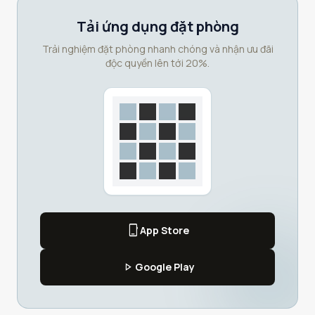
Tải ứng dụng đặt phòng
Trải nghiệm đặt phòng nhanh chóng và nhận ưu đãi
độc quyền lên tới 20%.
phone_iphone
App Store
play_arrow
Google Play