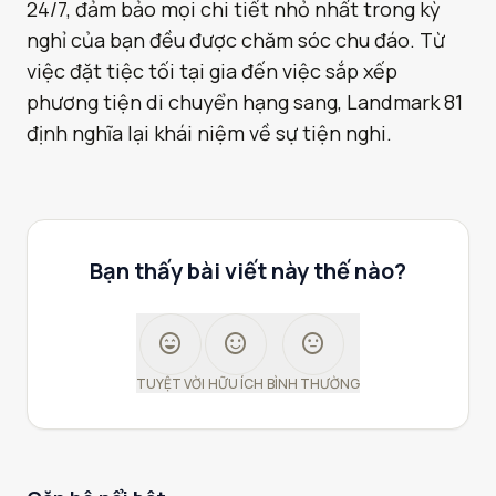
24/7, đảm bảo mọi chi tiết nhỏ nhất trong kỳ
nghỉ của bạn đều được chăm sóc chu đáo. Từ
việc đặt tiệc tối tại gia đến việc sắp xếp
phương tiện di chuyển hạng sang, Landmark 81
định nghĩa lại khái niệm về sự tiện nghi.
Bạn thấy bài viết này thế nào?
sentiment_very_satisfied
sentiment_satisfied
sentiment_neutral
TUYỆT VỜI
HỮU ÍCH
BÌNH THƯỜNG