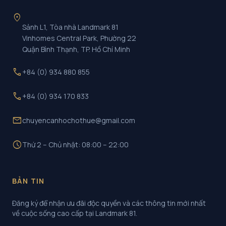
location_on
Sảnh L1, Tòa nhà Landmark 81
Vinhomes Central Park, Phường 22
Quận Bình Thạnh, TP. Hồ Chí Minh
call
+84 (0) 934 880 855
call
+84 (0) 934 170 833
mail
chuyencanhochothue@gmail.com
schedule
Thứ 2 – Chủ nhật: 08:00 – 22:00
BẢN TIN
Đăng ký để nhận ưu đãi độc quyền và các thông tin mới nhất
về cuộc sống cao cấp tại Landmark 81.