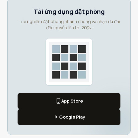
Tải ứng dụng đặt phòng
Trải nghiệm đặt phòng nhanh chóng và nhận ưu đãi
độc quyền lên tới 20%.
phone_iphone
App Store
play_arrow
Google Play