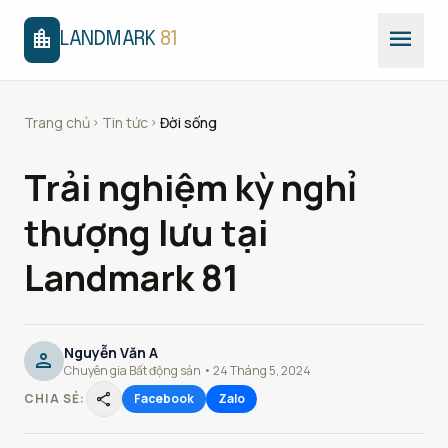
menu
location_city
LANDMARK
81
Trang chủ
Tin tức
Đời sống
chevron_right
chevron_right
Trải nghiệm kỳ nghỉ
thượng lưu tại
Landmark 81
Nguyễn Văn A
person
Chuyên gia Bất động sản • 24 Tháng 5, 2024
share
CHIA SẺ:
Facebook
Zalo