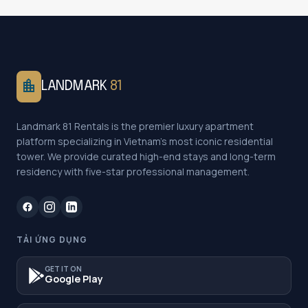
location_city
LANDMARK
81
Landmark 81 Rentals is the premier luxury apartment
platform specializing in Vietnam's most iconic residential
tower. We provide curated high-end stays and long-term
residency with five-star professional management.
TẢI ỨNG DỤNG
GET IT ON
Google Play