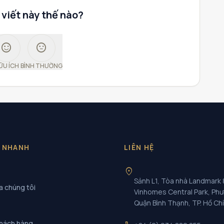
 viết này thế nào?
sentiment_satisfied
sentiment_neutral
ỮU ÍCH
BÌNH THƯỜNG
T NHANH
LIÊN HỆ
location_on
Sảnh L1, Tòa nhà Landmark 
a chúng tôi
Vinhomes Central Park, Ph
Quận Bình Thạnh, TP. Hồ Ch
khách hàng