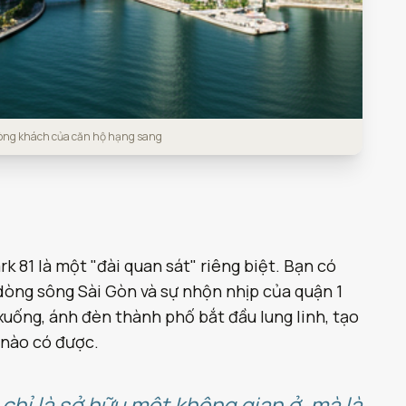
hòng khách của căn hộ hạng sang
k 81 là một "đài quan sát" riêng biệt. Bạn có
dòng sông Sài Gòn và sự nhộn nhịp của quận 1
uống, ánh đèn thành phố bắt đầu lung linh, tạo
 nào có được.
chỉ là sở hữu một không gian ở, mà là