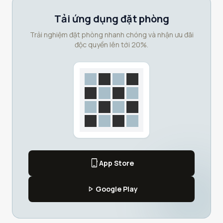
Tải ứng dụng đặt phòng
Trải nghiệm đặt phòng nhanh chóng và nhận ưu đãi
độc quyền lên tới 20%.
phone_iphone
App Store
play_arrow
Google Play