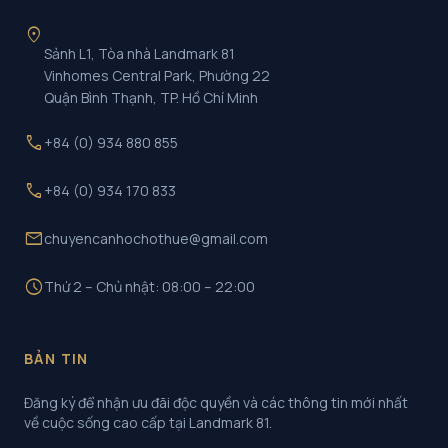
location_on
Sảnh L1, Tòa nhà Landmark 81
Vinhomes Central Park, Phường 22
Quận Bình Thạnh, TP. Hồ Chí Minh
call
+84 (0) 934 880 855
call
+84 (0) 934 170 833
mail
chuyencanhochothue@gmail.com
schedule
Thứ 2 – Chủ nhật: 08:00 – 22:00
BẢN TIN
Đăng ký để nhận ưu đãi độc quyền và các thông tin mới nhất
về cuộc sống cao cấp tại Landmark 81.