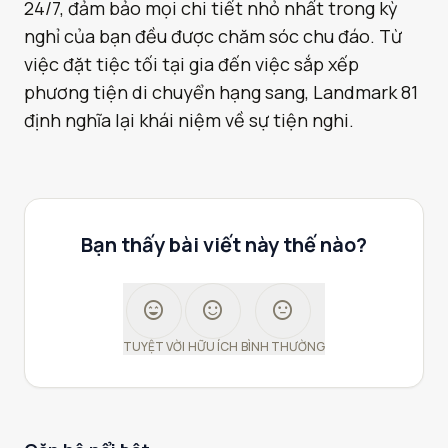
24/7, đảm bảo mọi chi tiết nhỏ nhất trong kỳ
nghỉ của bạn đều được chăm sóc chu đáo. Từ
việc đặt tiệc tối tại gia đến việc sắp xếp
phương tiện di chuyển hạng sang, Landmark 81
định nghĩa lại khái niệm về sự tiện nghi.
Bạn thấy bài viết này thế nào?
sentiment_very_satisfied
sentiment_satisfied
sentiment_neutral
TUYỆT VỜI
HỮU ÍCH
BÌNH THƯỜNG