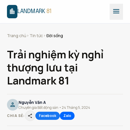
menu
location_city
LANDMARK
81
Trang chủ
Tin tức
Đời sống
chevron_right
chevron_right
Trải nghiệm kỳ nghỉ
thượng lưu tại
Landmark 81
Nguyễn Văn A
person
Chuyên gia Bất động sản • 24 Tháng 5, 2024
share
CHIA SẺ:
Facebook
Zalo