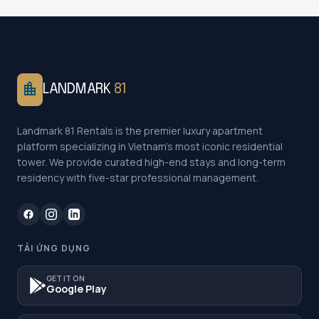
location_city
LANDMARK
81
Landmark 81 Rentals is the premier luxury apartment
platform specializing in Vietnam's most iconic residential
tower. We provide curated high-end stays and long-term
residency with five-star professional management.
TẢI ỨNG DỤNG
GET IT ON
Google Play