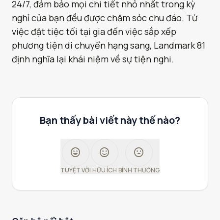
24/7, đảm bảo mọi chi tiết nhỏ nhất trong kỳ
nghỉ của bạn đều được chăm sóc chu đáo. Từ
việc đặt tiệc tối tại gia đến việc sắp xếp
phương tiện di chuyển hạng sang, Landmark 81
định nghĩa lại khái niệm về sự tiện nghi.
Bạn thấy bài viết này thế nào?
sentiment_very_satisfied
sentiment_satisfied
sentiment_neutral
TUYỆT VỜI
HỮU ÍCH
BÌNH THƯỜNG