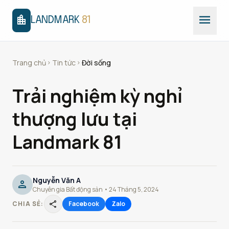
menu
location_city
LANDMARK
81
Trang chủ
Tin tức
Đời sống
chevron_right
chevron_right
Trải nghiệm kỳ nghỉ
thượng lưu tại
Landmark 81
Nguyễn Văn A
person
Chuyên gia Bất động sản • 24 Tháng 5, 2024
share
CHIA SẺ:
Facebook
Zalo