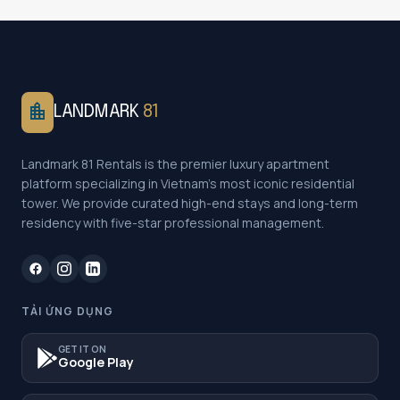
location_city
LANDMARK
81
Landmark 81 Rentals is the premier luxury apartment
platform specializing in Vietnam's most iconic residential
tower. We provide curated high-end stays and long-term
residency with five-star professional management.
TẢI ỨNG DỤNG
GET IT ON
Google Play