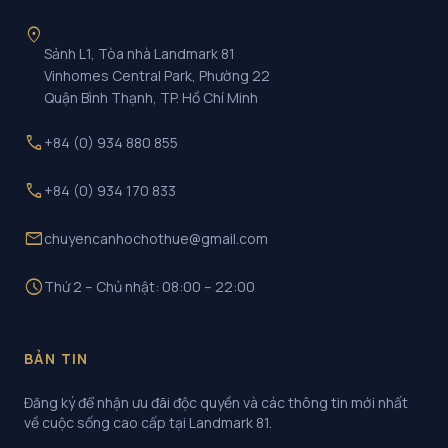
location_on
Sảnh L1, Tòa nhà Landmark 81
Vinhomes Central Park, Phường 22
Quận Bình Thạnh, TP. Hồ Chí Minh
call
+84 (0) 934 880 855
call
+84 (0) 934 170 833
mail
chuyencanhochothue@gmail.com
schedule
Thứ 2 – Chủ nhật: 08:00 – 22:00
BẢN TIN
Đăng ký để nhận ưu đãi độc quyền và các thông tin mới nhất
về cuộc sống cao cấp tại Landmark 81.