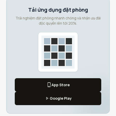
Tải ứng dụng đặt phòng
Trải nghiệm đặt phòng nhanh chóng và nhận ưu đãi
độc quyền lên tới 20%.
phone_iphone
App Store
play_arrow
Google Play