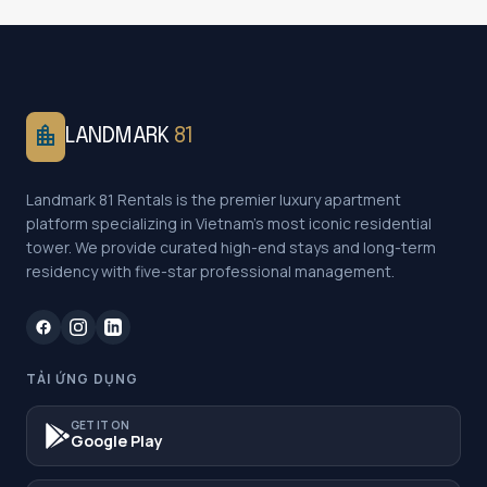
location_city
LANDMARK
81
Landmark 81 Rentals is the premier luxury apartment
platform specializing in Vietnam's most iconic residential
tower. We provide curated high-end stays and long-term
residency with five-star professional management.
TẢI ỨNG DỤNG
GET IT ON
Google Play