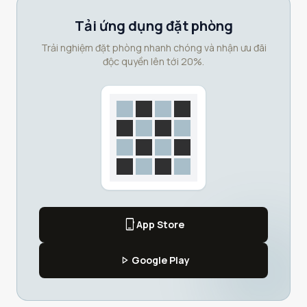
Tải ứng dụng đặt phòng
Trải nghiệm đặt phòng nhanh chóng và nhận ưu đãi
độc quyền lên tới 20%.
phone_iphone
App Store
play_arrow
Google Play