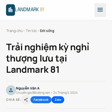
menu
location_city
LANDMARK
81
Trang chủ
Tin tức
Đời sống
chevron_right
chevron_right
Trải nghiệm kỳ nghỉ
thượng lưu tại
Landmark 81
Nguyễn Văn A
person
Chuyên gia Bất động sản • 24 Tháng 5, 2024
share
CHIA SẺ:
Facebook
Zalo