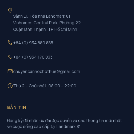
location_on
Sảnh L1, Tòa nhà Landmark 81
Vinhomes Central Park, Phường 22
Quận Bình Thạnh, TP. Hồ Chí Minh
call
+84 (0) 934 880 855
call
+84 (0) 934 170 833
mail
chuyencanhochothue@gmail.com
schedule
Thứ 2 – Chủ nhật: 08:00 – 22:00
BẢN TIN
Đăng ký để nhận ưu đãi độc quyền và các thông tin mới nhất
về cuộc sống cao cấp tại Landmark 81.