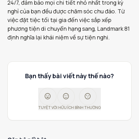
24/7, đảm bảo mọi chi tiết nhỏ nhất trong kỳ
nghỉ của bạn đều được chăm sóc chu đáo. Từ
việc đặt tiệc tối tại gia đến việc sắp xếp
phương tiện di chuyển hạng sang, Landmark 81
định nghĩa lại khái niệm về sự tiện nghi.
Bạn thấy bài viết này thế nào?
sentiment_very_satisfied
sentiment_satisfied
sentiment_neutral
TUYỆT VỜI
HỮU ÍCH
BÌNH THƯỜNG