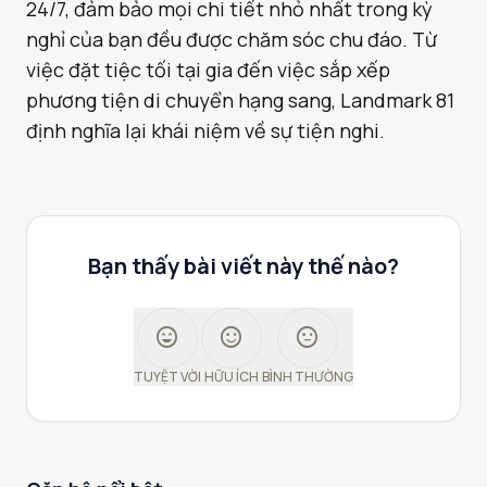
24/7, đảm bảo mọi chi tiết nhỏ nhất trong kỳ
nghỉ của bạn đều được chăm sóc chu đáo. Từ
việc đặt tiệc tối tại gia đến việc sắp xếp
phương tiện di chuyển hạng sang, Landmark 81
định nghĩa lại khái niệm về sự tiện nghi.
Bạn thấy bài viết này thế nào?
sentiment_very_satisfied
sentiment_satisfied
sentiment_neutral
TUYỆT VỜI
HỮU ÍCH
BÌNH THƯỜNG