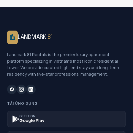
location_city
LANDMARK
81
Landmark 81 Rentals is the premier luxury apartment
platform specializing in Vietnam's most iconic residential
tower. We provide curated high-end stays and long-term
residency with five-star professional management.
TẢI ỨNG DỤNG
GET IT ON
Google Play