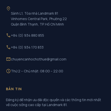
location_on
Sảnh L1, Tòa nhà Landmark 81
Vinhomes Central Park, Phường 22
Quận Bình Thạnh, TP. Hồ Chí Minh
call
+84 (0) 934 880 855
call
+84 (0) 934 170 833
mail
chuyencanhochothue@gmail.com
schedule
Thứ 2 – Chủ nhật: 08:00 – 22:00
BẢN TIN
Đăng ký để nhận ưu đãi độc quyền và các thông tin mới nhất
về cuộc sống cao cấp tại Landmark 81.