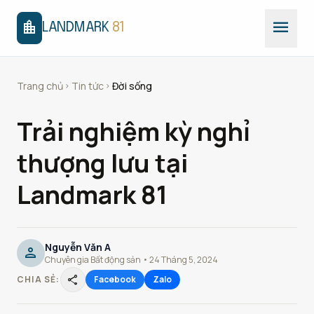
menu
location_city
LANDMARK
81
Trang chủ
Tin tức
Đời sống
chevron_right
chevron_right
Trải nghiệm kỳ nghỉ
thượng lưu tại
Landmark 81
Nguyễn Văn A
person
Chuyên gia Bất động sản • 24 Tháng 5, 2024
share
CHIA SẺ:
Facebook
Zalo