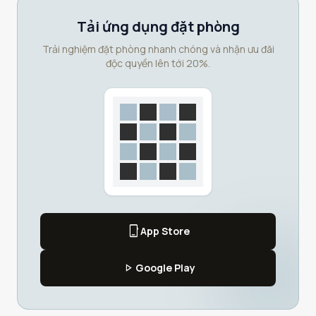
Tải ứng dụng đặt phòng
Trải nghiệm đặt phòng nhanh chóng và nhận ưu đãi
độc quyền lên tới 20%.
phone_iphone
App Store
play_arrow
Google Play