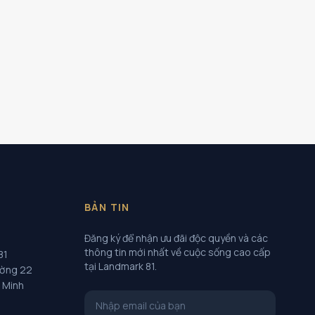
BẢN TIN
Đăng ký để nhận ưu đãi độc quyền và các
thông tin mới nhất về cuộc sống cao cấp
81
tại Landmark 81.
ường 22
í Minh