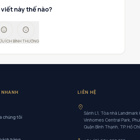
 viết này thế nào?
sentiment_satisfied
sentiment_neutral
ỮU ÍCH
BÌNH THƯỜNG
T NHANH
LIÊN HỆ
location_on
Sảnh L1, Tòa nhà Landmark 
a chúng tôi
Vinhomes Central Park, Ph
Quận Bình Thạnh, TP. Hồ Ch
khách hàng