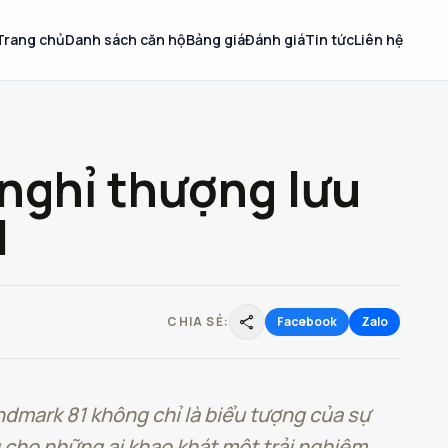
Trang chủ
Danh sách căn hộ
Bảng giá
Đánh giá
Tin tức
Liên hệ
 nghỉ thượng lưu
1
share
CHIA SẺ:
Facebook
Zalo
dmark 81 không chỉ là biểu tượng của sự
 cho những ai khao khát một trải nghiệm