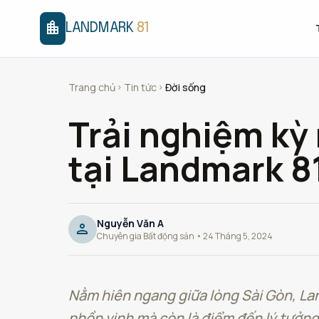
location_city
LANDMARK
81
Trang chủ
Tin tức
Đời sống
chevron_right
chevron_right
Trải nghiệm kỳ
tại Landmark 8
Nguyễn Văn A
person
Chuyên gia Bất động sản • 24 Tháng 5, 2024
Nằm hiên ngang giữa lòng Sài Gòn, Lan
phồn vinh mà còn là điểm đến lý tưởng