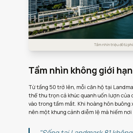
Tầm nhìn triệu đô từ p
Tầm nhìn không giới hạn
Từ tầng 50 trở lên, mỗi căn hộ tại Landmar
thể thu trọn cả khúc quanh uốn lượn của 
vào trong tầm mắt. Khi hoàng hôn buông x
nên một khung cảnh diễm lệ mà hiếm nơi
"Sống tại Landmark 81 không 