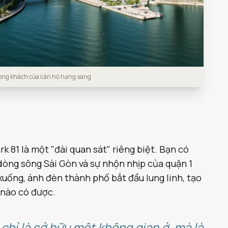
hòng khách của căn hộ hạng sang
k 81 là một "đài quan sát" riêng biệt. Bạn có
dòng sông Sài Gòn và sự nhộn nhịp của quận 1
uống, ánh đèn thành phố bắt đầu lung linh, tạo
 nào có được.
chỉ là sở hữu một không gian ở, mà là