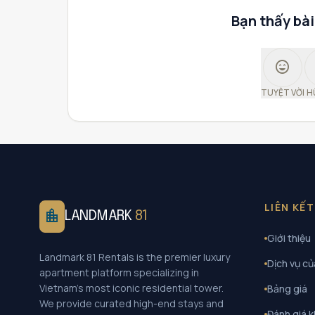
Bạn thấy bài
sentiment_very_satisfied
TUYỆT VỜI
H
LIÊN KẾ
location_city
LANDMARK
81
Giới thiệu
Landmark 81 Rentals is the premier luxury
Dịch vụ củ
apartment platform specializing in
Vietnam's most iconic residential tower.
Bảng giá
We provide curated high-end stays and
Đánh giá 