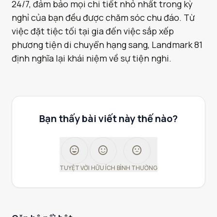
24/7, đảm bảo mọi chi tiết nhỏ nhất trong kỳ
nghỉ của bạn đều được chăm sóc chu đáo. Từ
việc đặt tiệc tối tại gia đến việc sắp xếp
phương tiện di chuyển hạng sang, Landmark 81
định nghĩa lại khái niệm về sự tiện nghi.
Bạn thấy bài viết này thế nào?
sentiment_very_satisfied
sentiment_satisfied
sentiment_neutral
TUYỆT VỜI
HỮU ÍCH
BÌNH THƯỜNG