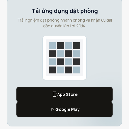
Tải ứng dụng đặt phòng
Trải nghiệm đặt phòng nhanh chóng và nhận ưu đãi
độc quyền lên tới 20%.
phone_iphone
App Store
play_arrow
Google Play