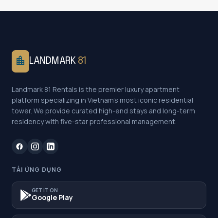
location_city
LANDMARK
81
Landmark 81 Rentals is the premier luxury apartment
platform specializing in Vietnam's most iconic residential
tower. We provide curated high-end stays and long-term
residency with five-star professional management.
TẢI ỨNG DỤNG
GET IT ON
Google Play