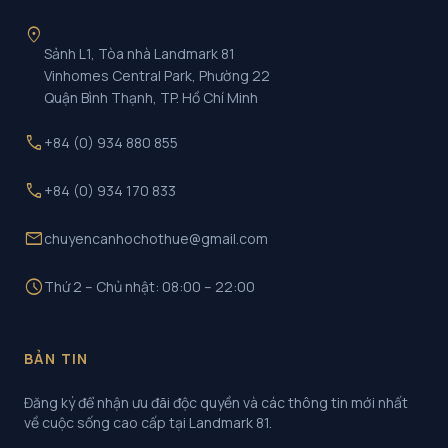
location_on
Sảnh L1, Tòa nhà Landmark 81
Vinhomes Central Park, Phường 22
Quận Bình Thạnh, TP. Hồ Chí Minh
call
+84 (0) 934 880 855
call
+84 (0) 934 170 833
mail
chuyencanhochothue@gmail.com
schedule
Thứ 2 – Chủ nhật: 08:00 – 22:00
BẢN TIN
Đăng ký để nhận ưu đãi độc quyền và các thông tin mới nhất
về cuộc sống cao cấp tại Landmark 81.