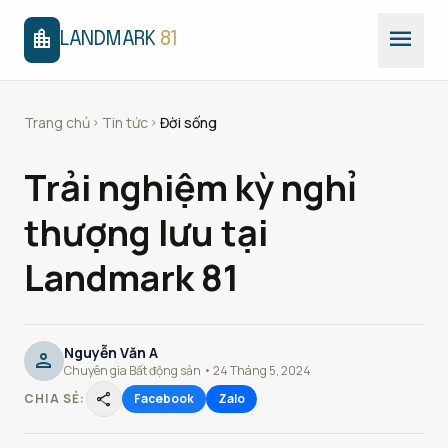
menu
location_city
LANDMARK
81
Trang chủ
Tin tức
Đời sống
chevron_right
chevron_right
Trải nghiệm kỳ nghỉ
thượng lưu tại
Landmark 81
Nguyễn Văn A
person
Chuyên gia Bất động sản • 24 Tháng 5, 2024
share
CHIA SẺ:
Facebook
Zalo