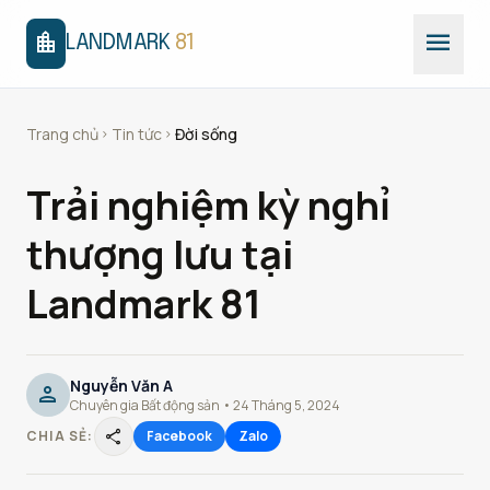
menu
location_city
LANDMARK
81
Trang chủ
Tin tức
Đời sống
chevron_right
chevron_right
Trải nghiệm kỳ nghỉ
thượng lưu tại
Landmark 81
Nguyễn Văn A
person
Chuyên gia Bất động sản • 24 Tháng 5, 2024
share
CHIA SẺ:
Facebook
Zalo