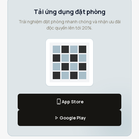
Tải ứng dụng đặt phòng
Trải nghiệm đặt phòng nhanh chóng và nhận ưu đãi
độc quyền lên tới 20%.
phone_iphone
App Store
play_arrow
Google Play