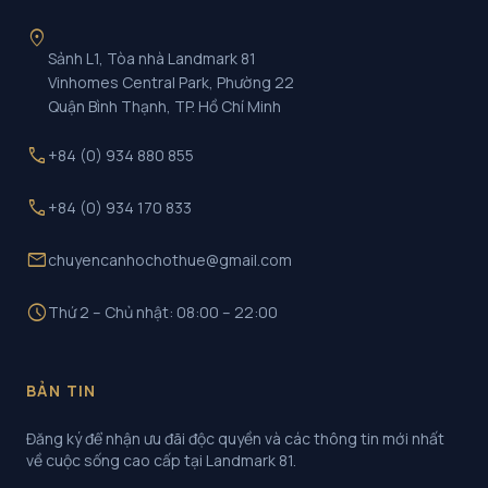
location_on
Sảnh L1, Tòa nhà Landmark 81
Vinhomes Central Park, Phường 22
Quận Bình Thạnh, TP. Hồ Chí Minh
call
+84 (0) 934 880 855
call
+84 (0) 934 170 833
mail
chuyencanhochothue@gmail.com
schedule
Thứ 2 – Chủ nhật: 08:00 – 22:00
BẢN TIN
Đăng ký để nhận ưu đãi độc quyền và các thông tin mới nhất
về cuộc sống cao cấp tại Landmark 81.