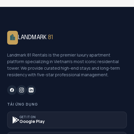
location_city
LANDMARK
81
Landmark 81 Rentals is the premier luxury apartment
platform specializing in Vietnam's most iconic residential
tower. We provide curated high-end stays and long-term
residency with five-star professional management.
TẢI ỨNG DỤNG
GET IT ON
Google Play