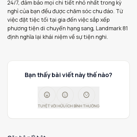
24/7, đảm bảo mọi chi tiết nhỏ nhất trong kỳ
nghỉ của bạn đều được chăm sóc chu đáo. Từ
việc đặt tiệc tối tại gia đến việc sắp xếp
phương tiện di chuyển hạng sang, Landmark 81
định nghĩa lại khái niệm về sự tiện nghi.
Bạn thấy bài viết này thế nào?
sentiment_very_satisfied
sentiment_satisfied
sentiment_neutral
TUYỆT VỜI
HỮU ÍCH
BÌNH THƯỜNG