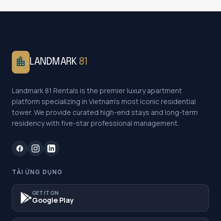
location_city
LANDMARK
81
Landmark 81 Rentals is the premier luxury apartment
platform specializing in Vietnam's most iconic residential
tower. We provide curated high-end stays and long-term
residency with five-star professional management.
TẢI ỨNG DỤNG
GET IT ON
Google Play