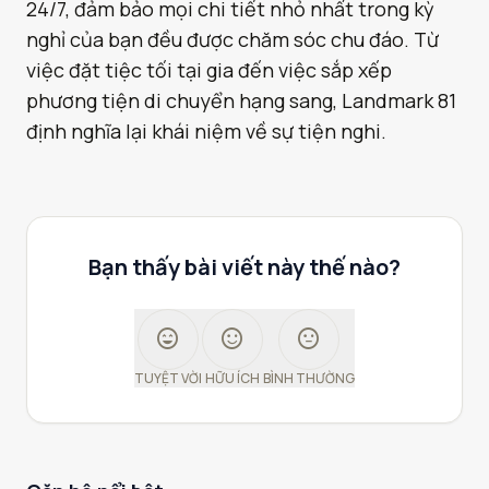
24/7, đảm bảo mọi chi tiết nhỏ nhất trong kỳ
nghỉ của bạn đều được chăm sóc chu đáo. Từ
việc đặt tiệc tối tại gia đến việc sắp xếp
phương tiện di chuyển hạng sang, Landmark 81
định nghĩa lại khái niệm về sự tiện nghi.
Bạn thấy bài viết này thế nào?
sentiment_very_satisfied
sentiment_satisfied
sentiment_neutral
TUYỆT VỜI
HỮU ÍCH
BÌNH THƯỜNG