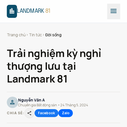
menu
location_city
LANDMARK
81
Trang chủ
Tin tức
Đời sống
chevron_right
chevron_right
Trải nghiệm kỳ nghỉ
thượng lưu tại
Landmark 81
Nguyễn Văn A
person
Chuyên gia Bất động sản • 24 Tháng 5, 2024
share
CHIA SẺ:
Facebook
Zalo