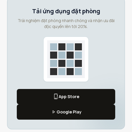
Tải ứng dụng đặt phòng
Trải nghiệm đặt phòng nhanh chóng và nhận ưu đãi
độc quyền lên tới 20%.
phone_iphone
App Store
play_arrow
Google Play