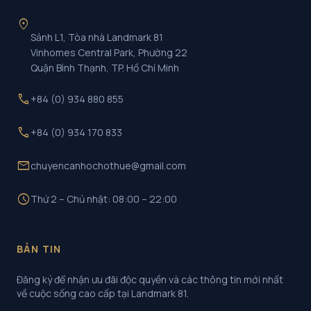
location_on
Sảnh L1, Tòa nhà Landmark 81
Vinhomes Central Park, Phường 22
Quận Bình Thạnh, TP. Hồ Chí Minh
call
+84 (0) 934 880 855
call
+84 (0) 934 170 833
mail
chuyencanhochothue@gmail.com
schedule
Thứ 2 – Chủ nhật: 08:00 – 22:00
BẢN TIN
Đăng ký để nhận ưu đãi độc quyền và các thông tin mới nhất
về cuộc sống cao cấp tại Landmark 81.