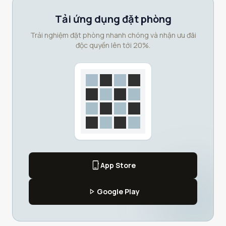
Tải ứng dụng đặt phòng
Trải nghiệm đặt phòng nhanh chóng và nhận ưu đãi
độc quyền lên tới 20%.
phone_iphone
App Store
play_arrow
Google Play