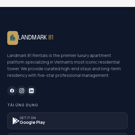
location_city
LANDMARK
81
Landmark 81 Rentals is the premier luxury apartment
platform specializing in Vietnam's most iconic residential
tower. We provide curated high-end stays and long-term
residency with five-star professional management.
TẢI ỨNG DỤNG
GET IT ON
Google Play