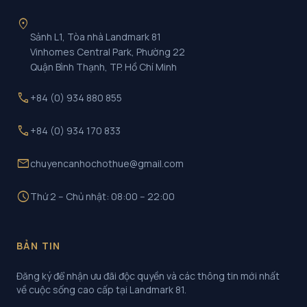
location_on
Sảnh L1, Tòa nhà Landmark 81
Vinhomes Central Park, Phường 22
Quận Bình Thạnh, TP. Hồ Chí Minh
call
+84 (0) 934 880 855
call
+84 (0) 934 170 833
mail
chuyencanhochothue@gmail.com
schedule
Thứ 2 – Chủ nhật: 08:00 – 22:00
BẢN TIN
Đăng ký để nhận ưu đãi độc quyền và các thông tin mới nhất
về cuộc sống cao cấp tại Landmark 81.