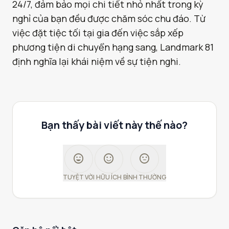
24/7, đảm bảo mọi chi tiết nhỏ nhất trong kỳ
nghỉ của bạn đều được chăm sóc chu đáo. Từ
việc đặt tiệc tối tại gia đến việc sắp xếp
phương tiện di chuyển hạng sang, Landmark 81
định nghĩa lại khái niệm về sự tiện nghi.
Bạn thấy bài viết này thế nào?
sentiment_very_satisfied
sentiment_satisfied
sentiment_neutral
TUYỆT VỜI
HỮU ÍCH
BÌNH THƯỜNG