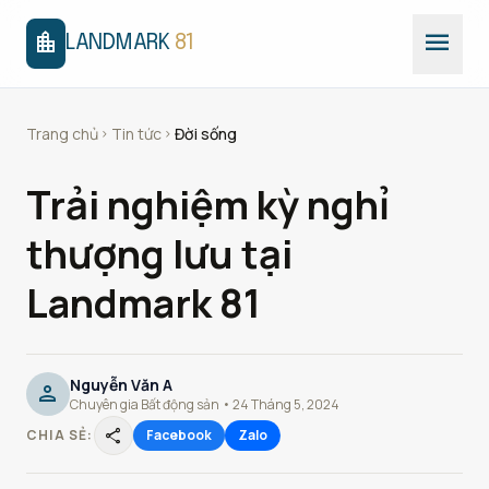
menu
location_city
LANDMARK
81
Trang chủ
Tin tức
Đời sống
chevron_right
chevron_right
Trải nghiệm kỳ nghỉ
thượng lưu tại
Landmark 81
Nguyễn Văn A
person
Chuyên gia Bất động sản • 24 Tháng 5, 2024
share
CHIA SẺ:
Facebook
Zalo