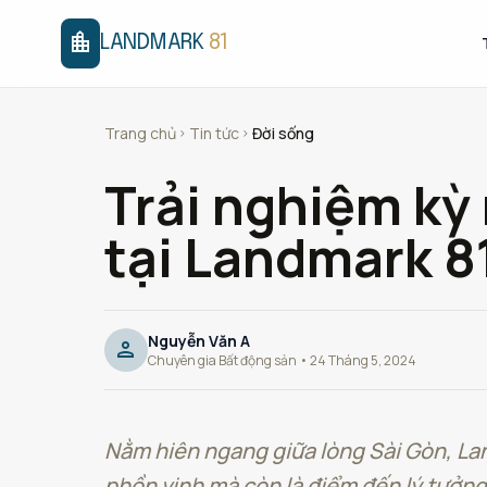
location_city
LANDMARK
81
Trang chủ
Tin tức
Đời sống
chevron_right
chevron_right
Trải nghiệm kỳ
tại Landmark 8
Nguyễn Văn A
person
Chuyên gia Bất động sản • 24 Tháng 5, 2024
Nằm hiên ngang giữa lòng Sài Gòn, Lan
phồn vinh mà còn là điểm đến lý tưởng