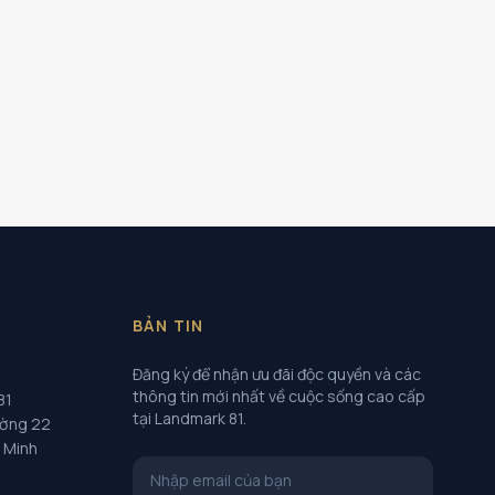
BẢN TIN
Đăng ký để nhận ưu đãi độc quyền và các
thông tin mới nhất về cuộc sống cao cấp
81
tại Landmark 81.
ường 22
í Minh