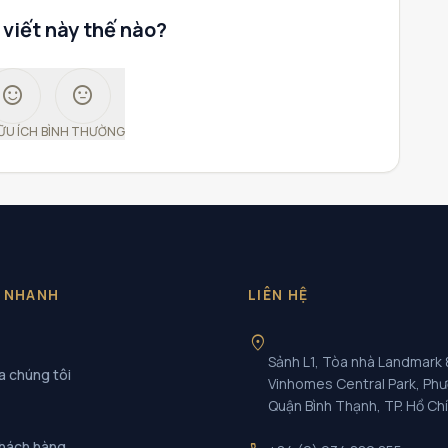
 viết này thế nào?
sentiment_satisfied
sentiment_neutral
ỮU ÍCH
BÌNH THƯỜNG
T NHANH
LIÊN HỆ
location_on
Sảnh L1, Tòa nhà Landmark 
a chúng tôi
Vinhomes Central Park, Ph
Quận Bình Thạnh, TP. Hồ Ch
khách hàng