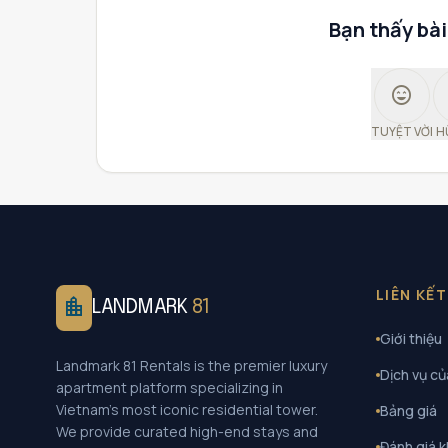
Bạn thấy bài
sentiment_very_satisfied
TUYỆT VỜI
H
LIÊN KẾ
location_city
LANDMARK
81
Giới thiệu
Landmark 81 Rentals is the premier luxury
Dịch vụ củ
apartment platform specializing in
Vietnam's most iconic residential tower.
Bảng giá
We provide curated high-end stays and
Đánh giá 