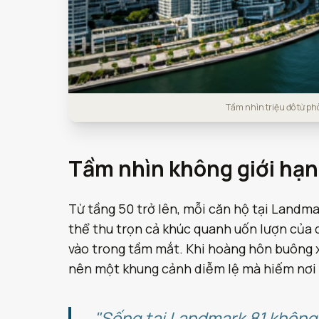
Tầm nhìn triệu đô từ p
Tầm nhìn không giới hạn
Từ tầng 50 trở lên, mỗi căn hộ tại Landmar
thể thu trọn cả khúc quanh uốn lượn của 
vào trong tầm mắt. Khi hoàng hôn buông x
nên một khung cảnh diễm lệ mà hiếm nơi
"Sống tại Landmark 81 không 