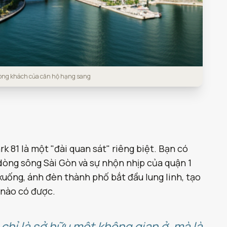
hòng khách của căn hộ hạng sang
k 81 là một "đài quan sát" riêng biệt. Bạn có
dòng sông Sài Gòn và sự nhộn nhịp của quận 1
uống, ánh đèn thành phố bắt đầu lung linh, tạo
 nào có được.
chỉ là sở hữu một không gian ở, mà là