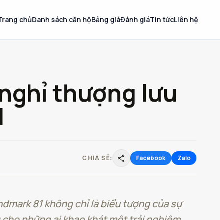
Trang chủ
Danh sách căn hộ
Bảng giá
Đánh giá
Tin tức
Liên hệ
 nghỉ thượng lưu
1
share
CHIA SẺ:
Facebook
Zalo
dmark 81 không chỉ là biểu tượng của sự
 cho những ai khao khát một trải nghiệm