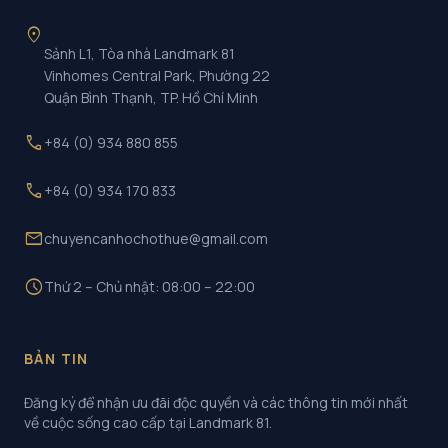
location_on
Sảnh L1, Tòa nhà Landmark 81
Vinhomes Central Park, Phường 22
Quận Bình Thạnh, TP. Hồ Chí Minh
call
+84 (0) 934 880 855
call
+84 (0) 934 170 833
mail
chuyencanhochothue@gmail.com
schedule
Thứ 2 – Chủ nhật: 08:00 – 22:00
BẢN TIN
Đăng ký để nhận ưu đãi độc quyền và các thông tin mới nhất
về cuộc sống cao cấp tại Landmark 81.