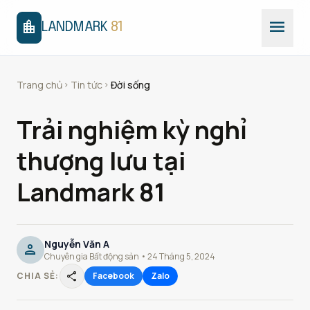
menu
location_city
LANDMARK
81
Trang chủ
Tin tức
Đời sống
chevron_right
chevron_right
Trải nghiệm kỳ nghỉ
thượng lưu tại
Landmark 81
Nguyễn Văn A
person
Chuyên gia Bất động sản • 24 Tháng 5, 2024
share
CHIA SẺ:
Facebook
Zalo