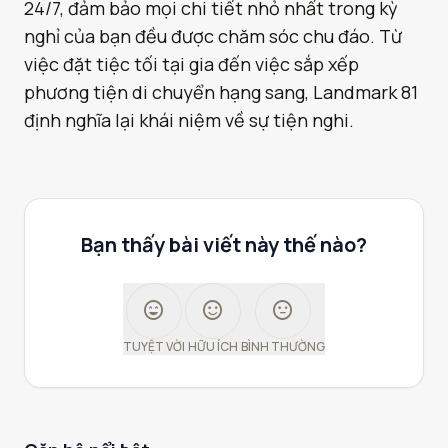
24/7, đảm bảo mọi chi tiết nhỏ nhất trong kỳ
nghỉ của bạn đều được chăm sóc chu đáo. Từ
việc đặt tiệc tối tại gia đến việc sắp xếp
phương tiện di chuyển hạng sang, Landmark 81
định nghĩa lại khái niệm về sự tiện nghi.
Bạn thấy bài viết này thế nào?
sentiment_very_satisfied
sentiment_satisfied
sentiment_neutral
TUYỆT VỜI
HỮU ÍCH
BÌNH THƯỜNG