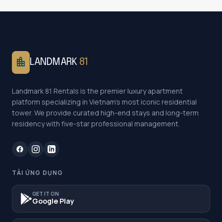
location_city
LANDMARK
81
Landmark 81 Rentals is the premier luxury apartment
platform specializing in Vietnam's most iconic residential
tower. We provide curated high-end stays and long-term
residency with five-star professional management.
TẢI ỨNG DỤNG
GET IT ON
Google Play