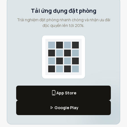
Tải ứng dụng đặt phòng
Trải nghiệm đặt phòng nhanh chóng và nhận ưu đãi
độc quyền lên tới 20%.
phone_iphone
App Store
play_arrow
Google Play