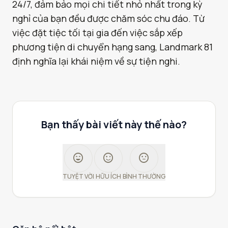
24/7, đảm bảo mọi chi tiết nhỏ nhất trong kỳ
nghỉ của bạn đều được chăm sóc chu đáo. Từ
việc đặt tiệc tối tại gia đến việc sắp xếp
phương tiện di chuyển hạng sang, Landmark 81
định nghĩa lại khái niệm về sự tiện nghi.
Bạn thấy bài viết này thế nào?
sentiment_very_satisfied
sentiment_satisfied
sentiment_neutral
TUYỆT VỜI
HỮU ÍCH
BÌNH THƯỜNG