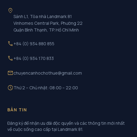
location_on
Sảnh L1, Tòa nhà Landmark 81
Vinhomes Central Park, Phường 22
Quận Bình Thạnh, TP. Hồ Chí Minh
call
+84 (0) 934 880 855
call
+84 (0) 934 170 833
mail
chuyencanhochothue@gmail.com
schedule
Thứ 2 – Chủ nhật: 08:00 – 22:00
BẢN TIN
Đăng ký để nhận ưu đãi độc quyền và các thông tin mới nhất
về cuộc sống cao cấp tại Landmark 81.