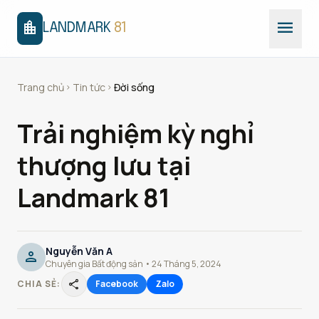
menu
location_city
LANDMARK
81
Trang chủ
Tin tức
Đời sống
chevron_right
chevron_right
Trải nghiệm kỳ nghỉ
thượng lưu tại
Landmark 81
Nguyễn Văn A
person
Chuyên gia Bất động sản • 24 Tháng 5, 2024
share
CHIA SẺ:
Facebook
Zalo