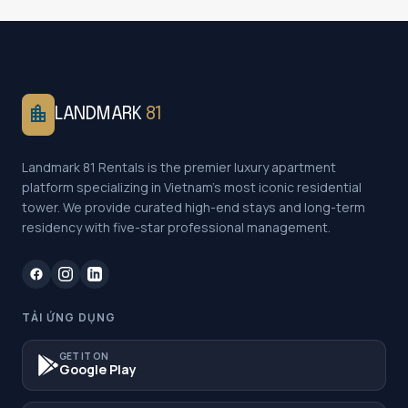
location_city
LANDMARK
81
Landmark 81 Rentals is the premier luxury apartment
platform specializing in Vietnam's most iconic residential
tower. We provide curated high-end stays and long-term
residency with five-star professional management.
TẢI ỨNG DỤNG
GET IT ON
Google Play