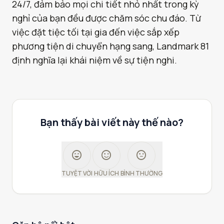
24/7, đảm bảo mọi chi tiết nhỏ nhất trong kỳ
nghỉ của bạn đều được chăm sóc chu đáo. Từ
việc đặt tiệc tối tại gia đến việc sắp xếp
phương tiện di chuyển hạng sang, Landmark 81
định nghĩa lại khái niệm về sự tiện nghi.
Bạn thấy bài viết này thế nào?
sentiment_very_satisfied
sentiment_satisfied
sentiment_neutral
TUYỆT VỜI
HỮU ÍCH
BÌNH THƯỜNG