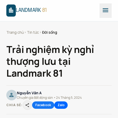
menu
location_city
LANDMARK
81
Trang chủ
Tin tức
Đời sống
chevron_right
chevron_right
Trải nghiệm kỳ nghỉ
thượng lưu tại
Landmark 81
Nguyễn Văn A
person
Chuyên gia Bất động sản • 24 Tháng 5, 2024
share
CHIA SẺ:
Facebook
Zalo