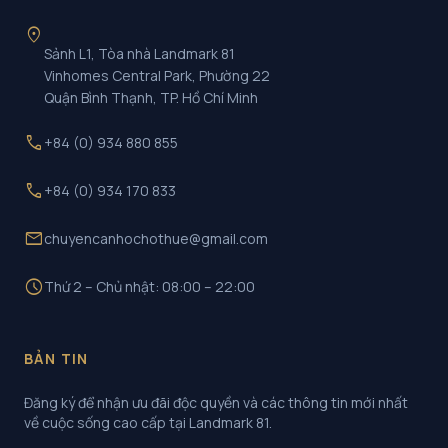
location_on
Sảnh L1, Tòa nhà Landmark 81
Vinhomes Central Park, Phường 22
Quận Bình Thạnh, TP. Hồ Chí Minh
call
+84 (0) 934 880 855
call
+84 (0) 934 170 833
mail
chuyencanhochothue@gmail.com
schedule
Thứ 2 – Chủ nhật: 08:00 – 22:00
BẢN TIN
Đăng ký để nhận ưu đãi độc quyền và các thông tin mới nhất
về cuộc sống cao cấp tại Landmark 81.