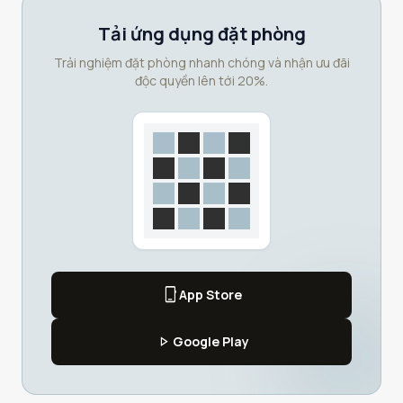
Tải ứng dụng đặt phòng
Trải nghiệm đặt phòng nhanh chóng và nhận ưu đãi
độc quyền lên tới 20%.
phone_iphone
App Store
play_arrow
Google Play