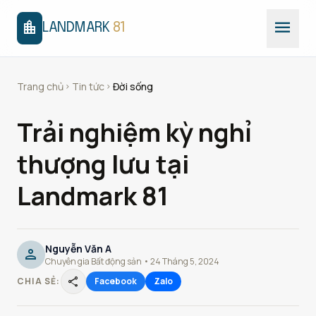
menu
location_city
LANDMARK
81
Trang chủ
Tin tức
Đời sống
chevron_right
chevron_right
Trải nghiệm kỳ nghỉ
thượng lưu tại
Landmark 81
Nguyễn Văn A
person
Chuyên gia Bất động sản • 24 Tháng 5, 2024
share
CHIA SẺ:
Facebook
Zalo