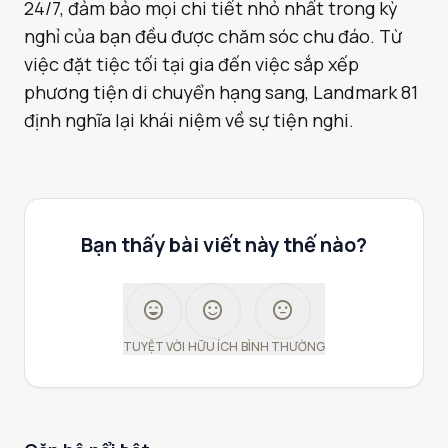
24/7, đảm bảo mọi chi tiết nhỏ nhất trong kỳ
nghỉ của bạn đều được chăm sóc chu đáo. Từ
việc đặt tiệc tối tại gia đến việc sắp xếp
phương tiện di chuyển hạng sang, Landmark 81
định nghĩa lại khái niệm về sự tiện nghi.
Bạn thấy bài viết này thế nào?
sentiment_very_satisfied
sentiment_satisfied
sentiment_neutral
TUYỆT VỜI
HỮU ÍCH
BÌNH THƯỜNG