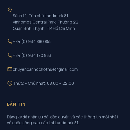
location_on
Sảnh L1, Tòa nhà Landmark 81
Vinhomes Central Park, Phường 22
Quận Bình Thạnh, TP. Hồ Chí Minh
call
+84 (0) 934 880 855
call
+84 (0) 934 170 833
mail
chuyencanhochothue@gmail.com
schedule
Thứ 2 – Chủ nhật: 08:00 – 22:00
BẢN TIN
Đăng ký để nhận ưu đãi độc quyền và các thông tin mới nhất
về cuộc sống cao cấp tại Landmark 81.