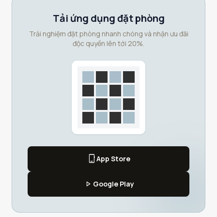
Tải ứng dụng đặt phòng
Trải nghiệm đặt phòng nhanh chóng và nhận ưu đãi
độc quyền lên tới 20%.
phone_iphone
App Store
play_arrow
Google Play