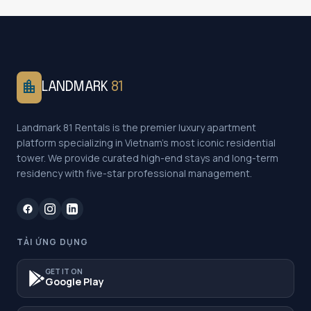
location_city
LANDMARK
81
Landmark 81 Rentals is the premier luxury apartment
platform specializing in Vietnam's most iconic residential
tower. We provide curated high-end stays and long-term
residency with five-star professional management.
TẢI ỨNG DỤNG
GET IT ON
Google Play