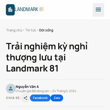
menu
location_city
LANDMARK
81
Trang chủ
Tin tức
Đời sống
chevron_right
chevron_right
Trải nghiệm kỳ nghỉ
thượng lưu tại
Landmark 81
Nguyễn Văn A
person
Chuyên gia Bất động sản • 24 Tháng 5, 2024
share
CHIA SẺ:
Facebook
Zalo