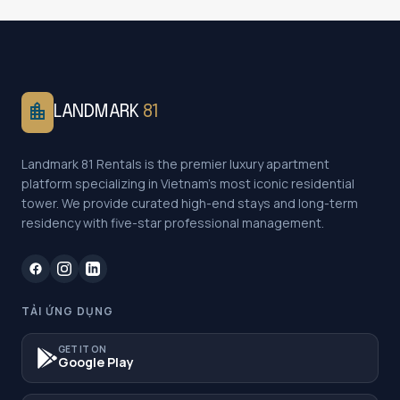
location_city
LANDMARK
81
Landmark 81 Rentals is the premier luxury apartment
platform specializing in Vietnam's most iconic residential
tower. We provide curated high-end stays and long-term
residency with five-star professional management.
TẢI ỨNG DỤNG
GET IT ON
Google Play