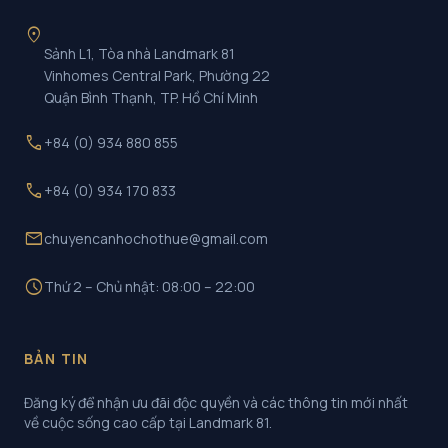
location_on
Sảnh L1, Tòa nhà Landmark 81
Vinhomes Central Park, Phường 22
Quận Bình Thạnh, TP. Hồ Chí Minh
call
+84 (0) 934 880 855
call
+84 (0) 934 170 833
mail
chuyencanhochothue@gmail.com
schedule
Thứ 2 – Chủ nhật: 08:00 – 22:00
BẢN TIN
Đăng ký để nhận ưu đãi độc quyền và các thông tin mới nhất
về cuộc sống cao cấp tại Landmark 81.