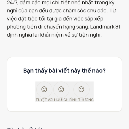
24/7, đảm bảo mọi chi tiết nhỏ nhất trong kỳ
nghỉ của bạn đều được chăm sóc chu đáo. Từ
việc đặt tiệc tối tại gia đến việc sắp xếp
phương tiện di chuyển hạng sang, Landmark 81
định nghĩa lại khái niệm về sự tiện nghi.
Bạn thấy bài viết này thế nào?
sentiment_very_satisfied
sentiment_satisfied
sentiment_neutral
TUYỆT VỜI
HỮU ÍCH
BÌNH THƯỜNG