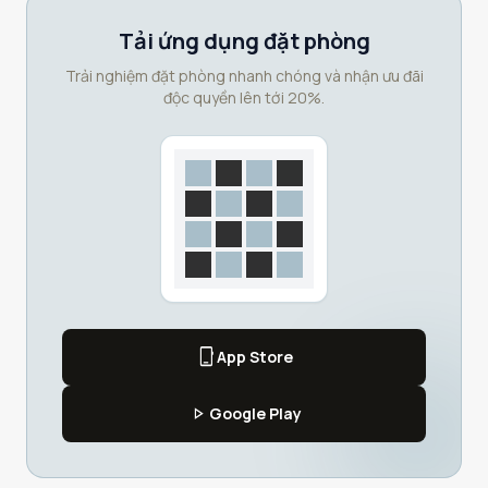
Tải ứng dụng đặt phòng
Trải nghiệm đặt phòng nhanh chóng và nhận ưu đãi
độc quyền lên tới 20%.
phone_iphone
App Store
play_arrow
Google Play