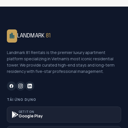
location_city
LANDMARK
81
Landmark 81 Rentals is the premier luxury apartment
platform specializing in Vietnam's most iconic residential
tower. We provide curated high-end stays and long-term
residency with five-star professional management.
TẢI ỨNG DỤNG
GET IT ON
Google Play