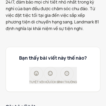
24/7, đảm bảo mọi chi tiết nhỏ nhất trong kỳ
nghỉ của bạn đều được chăm sóc chu đáo. Từ
việc đặt tiệc tối tại gia đến việc sắp xếp
phương tiện di chuyển hạng sang, Landmark 81
định nghĩa lại khái niệm về sự tiện nghi.
Bạn thấy bài viết này thế nào?
sentiment_very_satisfied
sentiment_satisfied
sentiment_neutral
TUYỆT VỜI
HỮU ÍCH
BÌNH THƯỜNG