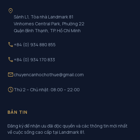
location_on
Sảnh L1, Tòa nhà Landmark 81
Vinhomes Central Park, Phường 22
Quận Bình Thạnh, TP. Hồ Chí Minh
call
+84 (0) 934 880 855
call
+84 (0) 934 170 833
mail
chuyencanhochothue@gmail.com
schedule
Thứ 2 – Chủ nhật: 08:00 – 22:00
BẢN TIN
Đăng ký để nhận ưu đãi độc quyền và các thông tin mới nhất
về cuộc sống cao cấp tại Landmark 81.