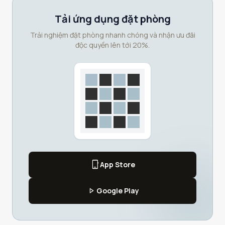
Tải ứng dụng đặt phòng
Trải nghiệm đặt phòng nhanh chóng và nhận ưu đãi
độc quyền lên tới 20%.
phone_iphone
App Store
play_arrow
Google Play