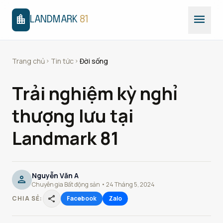
menu
location_city
LANDMARK
81
Trang chủ
Tin tức
Đời sống
chevron_right
chevron_right
Trải nghiệm kỳ nghỉ
thượng lưu tại
Landmark 81
Nguyễn Văn A
person
Chuyên gia Bất động sản • 24 Tháng 5, 2024
share
CHIA SẺ:
Facebook
Zalo