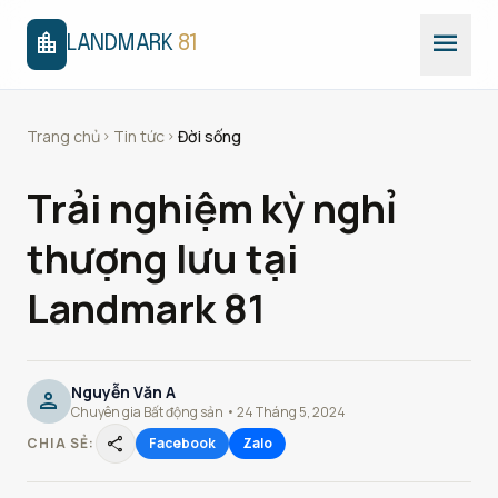
menu
location_city
LANDMARK
81
Trang chủ
Tin tức
Đời sống
chevron_right
chevron_right
Trải nghiệm kỳ nghỉ
thượng lưu tại
Landmark 81
Nguyễn Văn A
person
Chuyên gia Bất động sản • 24 Tháng 5, 2024
share
CHIA SẺ:
Facebook
Zalo