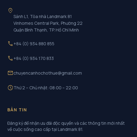
location_on
Sảnh L1, Tòa nhà Landmark 81
Vinhomes Central Park, Phường 22
Quận Bình Thạnh, TP. Hồ Chí Minh
call
+84 (0) 934 880 855
call
+84 (0) 934 170 833
mail
chuyencanhochothue@gmail.com
schedule
Thứ 2 – Chủ nhật: 08:00 – 22:00
BẢN TIN
Đăng ký để nhận ưu đãi độc quyền và các thông tin mới nhất
về cuộc sống cao cấp tại Landmark 81.