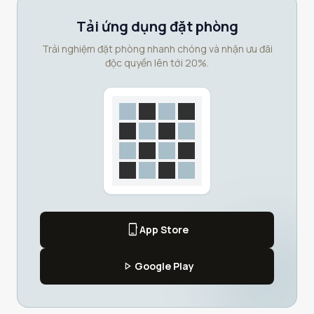
Tải ứng dụng đặt phòng
Trải nghiệm đặt phòng nhanh chóng và nhận ưu đãi
độc quyền lên tới 20%.
phone_iphone
App Store
play_arrow
Google Play