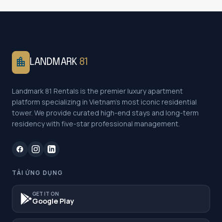
location_city
LANDMARK
81
Landmark 81 Rentals is the premier luxury apartment
platform specializing in Vietnam's most iconic residential
tower. We provide curated high-end stays and long-term
residency with five-star professional management.
TẢI ỨNG DỤNG
GET IT ON
Google Play