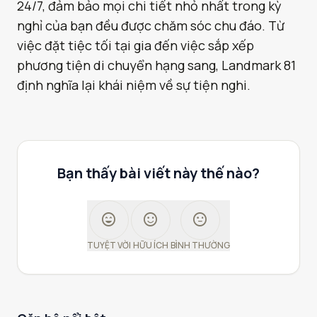
24/7, đảm bảo mọi chi tiết nhỏ nhất trong kỳ
nghỉ của bạn đều được chăm sóc chu đáo. Từ
việc đặt tiệc tối tại gia đến việc sắp xếp
phương tiện di chuyển hạng sang, Landmark 81
định nghĩa lại khái niệm về sự tiện nghi.
Bạn thấy bài viết này thế nào?
sentiment_very_satisfied
sentiment_satisfied
sentiment_neutral
TUYỆT VỜI
HỮU ÍCH
BÌNH THƯỜNG