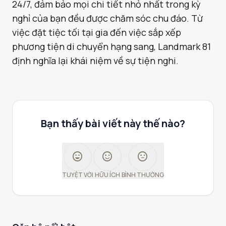
24/7, đảm bảo mọi chi tiết nhỏ nhất trong kỳ
nghỉ của bạn đều được chăm sóc chu đáo. Từ
việc đặt tiệc tối tại gia đến việc sắp xếp
phương tiện di chuyển hạng sang, Landmark 81
định nghĩa lại khái niệm về sự tiện nghi.
Bạn thấy bài viết này thế nào?
sentiment_very_satisfied
sentiment_satisfied
sentiment_neutral
TUYỆT VỜI
HỮU ÍCH
BÌNH THƯỜNG