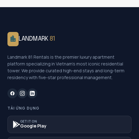
location_city
LANDMARK
81
Landmark 81 Rentals is the premier luxury apartment
platform specializing in Vietnam's most iconic residential
tower. We provide curated high-end stays and long-term
residency with five-star professional management.
TẢI ỨNG DỤNG
GET IT ON
Google Play