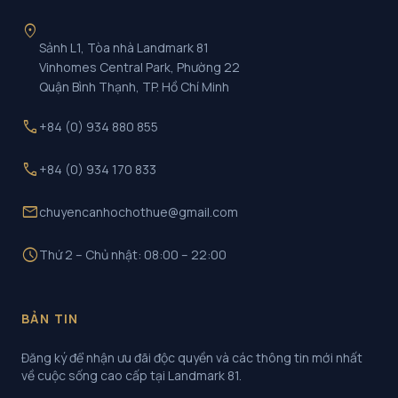
location_on
Sảnh L1, Tòa nhà Landmark 81
Vinhomes Central Park, Phường 22
Quận Bình Thạnh, TP. Hồ Chí Minh
call
+84 (0) 934 880 855
call
+84 (0) 934 170 833
mail
chuyencanhochothue@gmail.com
schedule
Thứ 2 – Chủ nhật: 08:00 – 22:00
BẢN TIN
Đăng ký để nhận ưu đãi độc quyền và các thông tin mới nhất
về cuộc sống cao cấp tại Landmark 81.