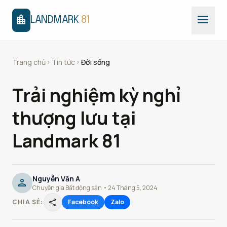
menu
location_city
LANDMARK
81
Trang chủ
Tin tức
Đời sống
chevron_right
chevron_right
Trải nghiệm kỳ nghỉ
thượng lưu tại
Landmark 81
Nguyễn Văn A
person
Chuyên gia Bất động sản • 24 Tháng 5, 2024
share
CHIA SẺ:
Facebook
Zalo