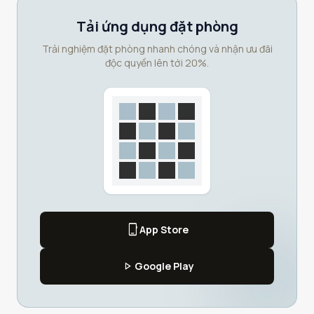
Tải ứng dụng đặt phòng
Trải nghiệm đặt phòng nhanh chóng và nhận ưu đãi
độc quyền lên tới 20%.
phone_iphone
App Store
play_arrow
Google Play