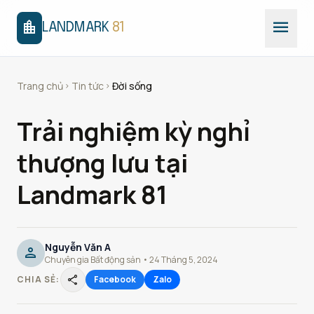
menu
location_city
LANDMARK
81
Trang chủ
Tin tức
Đời sống
chevron_right
chevron_right
Trải nghiệm kỳ nghỉ
thượng lưu tại
Landmark 81
Nguyễn Văn A
person
Chuyên gia Bất động sản • 24 Tháng 5, 2024
share
CHIA SẺ:
Facebook
Zalo