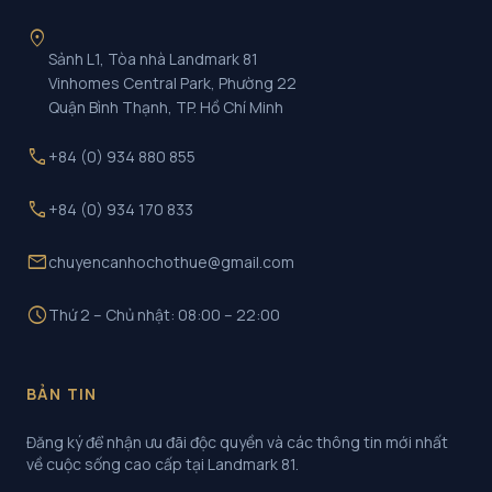
location_on
Sảnh L1, Tòa nhà Landmark 81
Vinhomes Central Park, Phường 22
Quận Bình Thạnh, TP. Hồ Chí Minh
call
+84 (0) 934 880 855
call
+84 (0) 934 170 833
mail
chuyencanhochothue@gmail.com
schedule
Thứ 2 – Chủ nhật: 08:00 – 22:00
BẢN TIN
Đăng ký để nhận ưu đãi độc quyền và các thông tin mới nhất
về cuộc sống cao cấp tại Landmark 81.