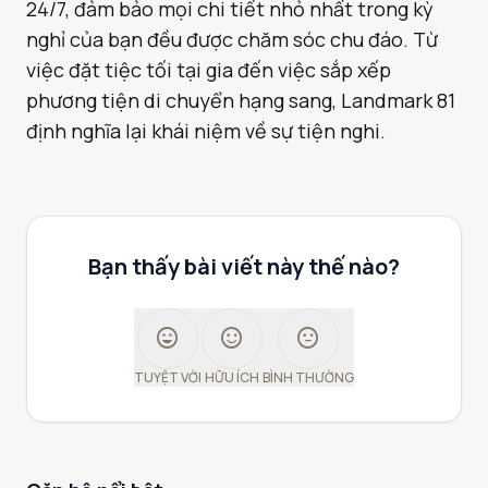
24/7, đảm bảo mọi chi tiết nhỏ nhất trong kỳ
nghỉ của bạn đều được chăm sóc chu đáo. Từ
việc đặt tiệc tối tại gia đến việc sắp xếp
phương tiện di chuyển hạng sang, Landmark 81
định nghĩa lại khái niệm về sự tiện nghi.
Bạn thấy bài viết này thế nào?
sentiment_very_satisfied
sentiment_satisfied
sentiment_neutral
TUYỆT VỜI
HỮU ÍCH
BÌNH THƯỜNG