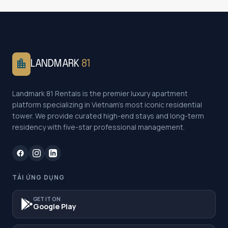
location_city
LANDMARK
81
Landmark 81 Rentals is the premier luxury apartment
platform specializing in Vietnam's most iconic residential
tower. We provide curated high-end stays and long-term
residency with five-star professional management.
TẢI ỨNG DỤNG
GET IT ON
Google Play