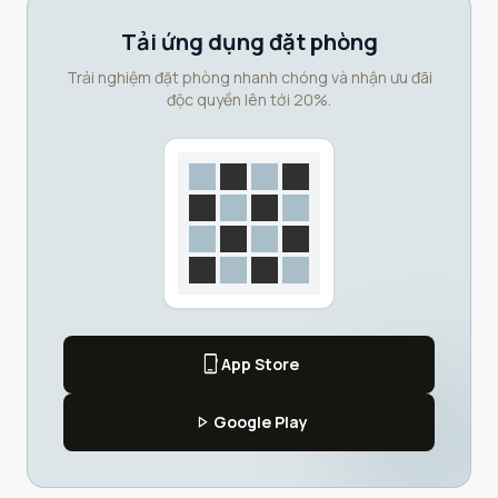
Tải ứng dụng đặt phòng
Trải nghiệm đặt phòng nhanh chóng và nhận ưu đãi
độc quyền lên tới 20%.
phone_iphone
App Store
play_arrow
Google Play