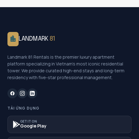
location_city
LANDMARK
81
Landmark 81 Rentals is the premier luxury apartment
platform specializing in Vietnam's most iconic residential
tower. We provide curated high-end stays and long-term
residency with five-star professional management.
TẢI ỨNG DỤNG
GET IT ON
Google Play