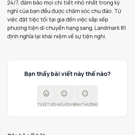
24/7, đảm bảo mọi chi tiết nhỏ nhất trong kỳ
nghỉ của bạn đều được chăm sóc chu đáo. Từ
việc đặt tiệc tối tại gia đến việc sắp xếp
phương tiện di chuyển hạng sang, Landmark 81
định nghĩa lại khái niệm về sự tiện nghi.
Bạn thấy bài viết này thế nào?
sentiment_very_satisfied
sentiment_satisfied
sentiment_neutral
TUYỆT VỜI
HỮU ÍCH
BÌNH THƯỜNG