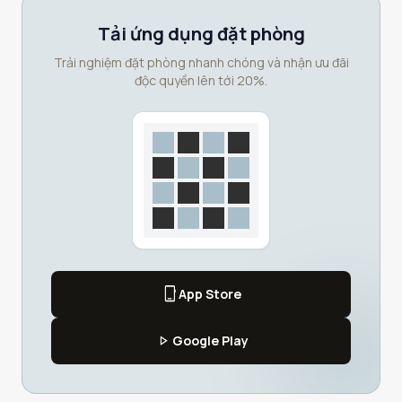
Tải ứng dụng đặt phòng
Trải nghiệm đặt phòng nhanh chóng và nhận ưu đãi
độc quyền lên tới 20%.
phone_iphone
App Store
play_arrow
Google Play