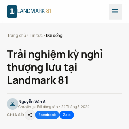
menu
location_city
LANDMARK
81
Trang chủ
Tin tức
Đời sống
chevron_right
chevron_right
Trải nghiệm kỳ nghỉ
thượng lưu tại
Landmark 81
Nguyễn Văn A
person
Chuyên gia Bất động sản • 24 Tháng 5, 2024
share
CHIA SẺ:
Facebook
Zalo