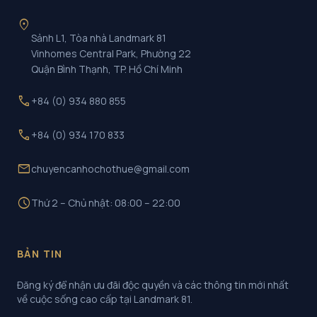
location_on
Sảnh L1, Tòa nhà Landmark 81
Vinhomes Central Park, Phường 22
Quận Bình Thạnh, TP. Hồ Chí Minh
call
+84 (0) 934 880 855
call
+84 (0) 934 170 833
mail
chuyencanhochothue@gmail.com
schedule
Thứ 2 – Chủ nhật: 08:00 – 22:00
BẢN TIN
Đăng ký để nhận ưu đãi độc quyền và các thông tin mới nhất
về cuộc sống cao cấp tại Landmark 81.