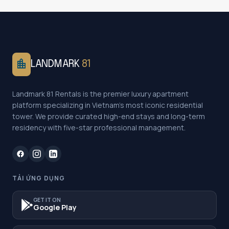
location_city
LANDMARK
81
Landmark 81 Rentals is the premier luxury apartment
platform specializing in Vietnam's most iconic residential
tower. We provide curated high-end stays and long-term
residency with five-star professional management.
TẢI ỨNG DỤNG
GET IT ON
Google Play