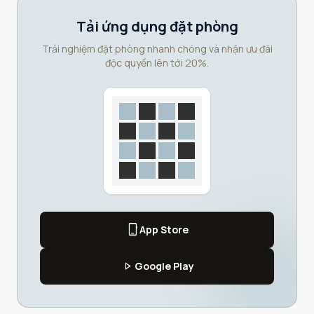
Tải ứng dụng đặt phòng
Trải nghiệm đặt phòng nhanh chóng và nhận ưu đãi
độc quyền lên tới 20%.
phone_iphone
App Store
play_arrow
Google Play