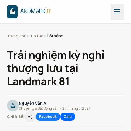
menu
location_city
LANDMARK
81
Trang chủ
Tin tức
Đời sống
chevron_right
chevron_right
Trải nghiệm kỳ nghỉ
thượng lưu tại
Landmark 81
Nguyễn Văn A
person
Chuyên gia Bất động sản • 24 Tháng 5, 2024
share
CHIA SẺ:
Facebook
Zalo