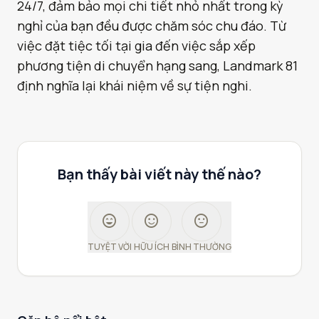
24/7, đảm bảo mọi chi tiết nhỏ nhất trong kỳ
nghỉ của bạn đều được chăm sóc chu đáo. Từ
việc đặt tiệc tối tại gia đến việc sắp xếp
phương tiện di chuyển hạng sang, Landmark 81
định nghĩa lại khái niệm về sự tiện nghi.
Bạn thấy bài viết này thế nào?
sentiment_very_satisfied
sentiment_satisfied
sentiment_neutral
TUYỆT VỜI
HỮU ÍCH
BÌNH THƯỜNG