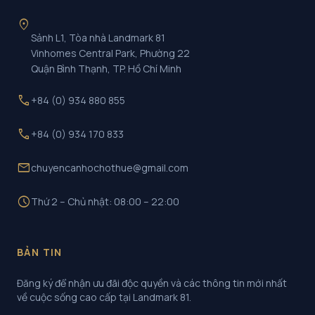
location_on
Sảnh L1, Tòa nhà Landmark 81
Vinhomes Central Park, Phường 22
Quận Bình Thạnh, TP. Hồ Chí Minh
call
+84 (0) 934 880 855
call
+84 (0) 934 170 833
mail
chuyencanhochothue@gmail.com
schedule
Thứ 2 – Chủ nhật: 08:00 – 22:00
BẢN TIN
Đăng ký để nhận ưu đãi độc quyền và các thông tin mới nhất
về cuộc sống cao cấp tại Landmark 81.