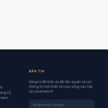
BẢN TIN
Đăng ký để nhận ưu đãi độc quyền và các
thông tin mới nhất về cuộc sống cao cấp
81
tại Landmark 81.
ường 22
í Minh