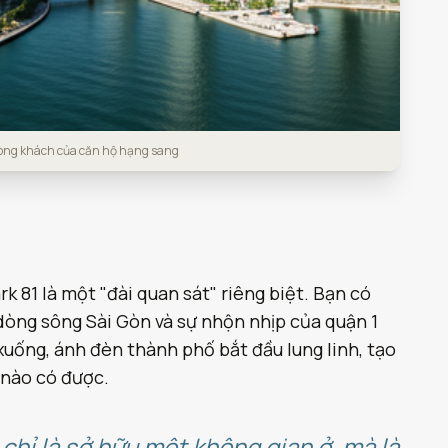
hòng khách của căn hộ hạng sang
k 81 là một "đài quan sát" riêng biệt. Bạn có
dòng sông Sài Gòn và sự nhộn nhịp của quận 1
uống, ánh đèn thành phố bắt đầu lung linh, tạo
 nào có được.
chỉ là sở hữu một không gian ở, mà là