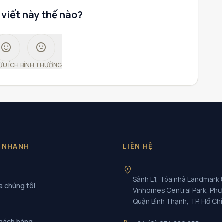
 viết này thế nào?
sentiment_satisfied
sentiment_neutral
ỮU ÍCH
BÌNH THƯỜNG
T NHANH
LIÊN HỆ
location_on
Sảnh L1, Tòa nhà Landmark 
a chúng tôi
Vinhomes Central Park, Ph
Quận Bình Thạnh, TP. Hồ Ch
khách hàng