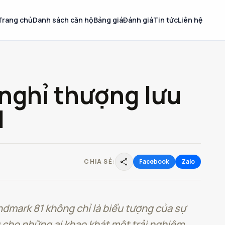
Trang chủ
Danh sách căn hộ
Bảng giá
Đánh giá
Tin tức
Liên hệ
 nghỉ thượng lưu
1
share
CHIA SẺ:
Facebook
Zalo
dmark 81 không chỉ là biểu tượng của sự
 cho những ai khao khát một trải nghiệm