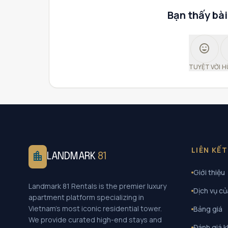
Bạn thấy bài
sentiment_very_satisfied
TUYỆT VỜI
H
LIÊN KẾ
location_city
LANDMARK
81
Giới thiệu
Landmark 81 Rentals is the premier luxury
Dịch vụ củ
apartment platform specializing in
Vietnam's most iconic residential tower.
Bảng giá
We provide curated high-end stays and
Đánh giá 