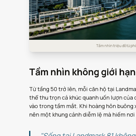
Tầm nhìn triệu đô từ p
Tầm nhìn không giới hạn
Từ tầng 50 trở lên, mỗi căn hộ tại Landmar
thể thu trọn cả khúc quanh uốn lượn của 
vào trong tầm mắt. Khi hoàng hôn buông x
nên một khung cảnh diễm lệ mà hiếm nơi
"Sống tại Landmark 81 không 