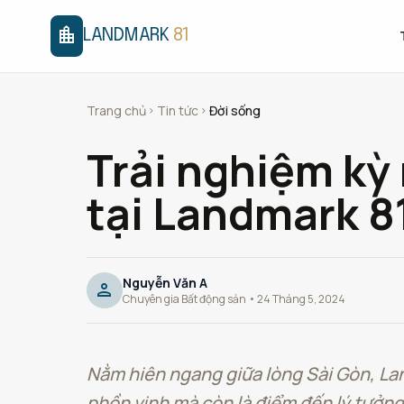
location_city
LANDMARK
81
Trang chủ
Tin tức
Đời sống
chevron_right
chevron_right
Trải nghiệm kỳ
tại Landmark 8
Nguyễn Văn A
person
Chuyên gia Bất động sản • 24 Tháng 5, 2024
Nằm hiên ngang giữa lòng Sài Gòn, Lan
phồn vinh mà còn là điểm đến lý tưởng