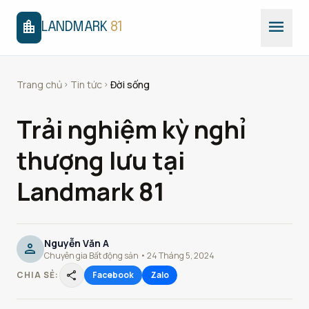
menu
location_city
LANDMARK
81
Trang chủ
Tin tức
Đời sống
chevron_right
chevron_right
Trải nghiệm kỳ nghỉ
thượng lưu tại
Landmark 81
Nguyễn Văn A
person
Chuyên gia Bất động sản • 24 Tháng 5, 2024
share
CHIA SẺ:
Facebook
Zalo