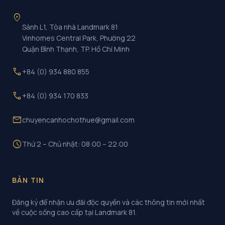
location_on
Sảnh L1, Tòa nhà Landmark 81
Vinhomes Central Park, Phường 22
Quận Bình Thạnh, TP. Hồ Chí Minh
call
+84 (0) 934 880 855
call
+84 (0) 934 170 833
mail
chuyencanhochothue@gmail.com
schedule
Thứ 2 – Chủ nhật: 08:00 – 22:00
BẢN TIN
Đăng ký để nhận ưu đãi độc quyền và các thông tin mới nhất
về cuộc sống cao cấp tại Landmark 81.