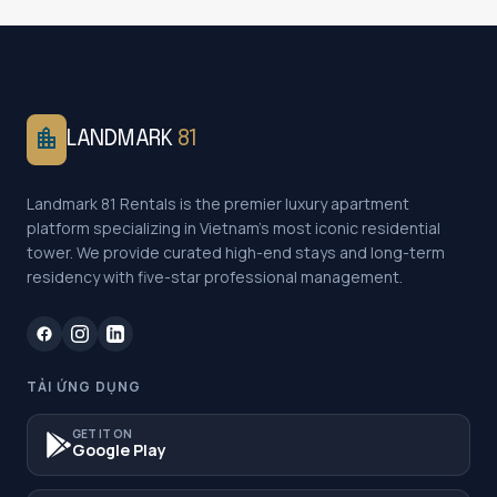
location_city
LANDMARK
81
Landmark 81 Rentals is the premier luxury apartment
platform specializing in Vietnam's most iconic residential
tower. We provide curated high-end stays and long-term
residency with five-star professional management.
TẢI ỨNG DỤNG
GET IT ON
Google Play