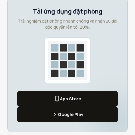
Tải ứng dụng đặt phòng
Trải nghiệm đặt phòng nhanh chóng và nhận ưu đãi
độc quyền lên tới 20%.
phone_iphone
App Store
play_arrow
Google Play