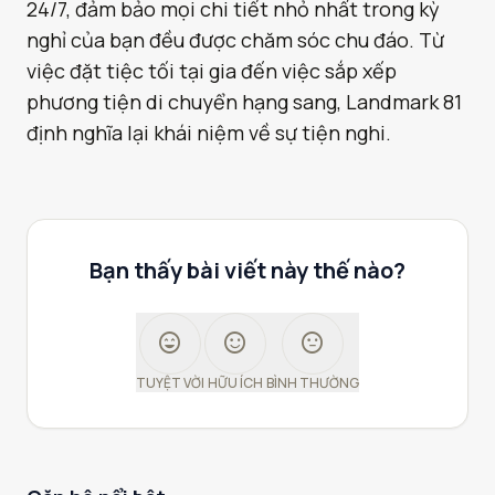
24/7, đảm bảo mọi chi tiết nhỏ nhất trong kỳ
nghỉ của bạn đều được chăm sóc chu đáo. Từ
việc đặt tiệc tối tại gia đến việc sắp xếp
phương tiện di chuyển hạng sang, Landmark 81
định nghĩa lại khái niệm về sự tiện nghi.
Bạn thấy bài viết này thế nào?
sentiment_very_satisfied
sentiment_satisfied
sentiment_neutral
TUYỆT VỜI
HỮU ÍCH
BÌNH THƯỜNG