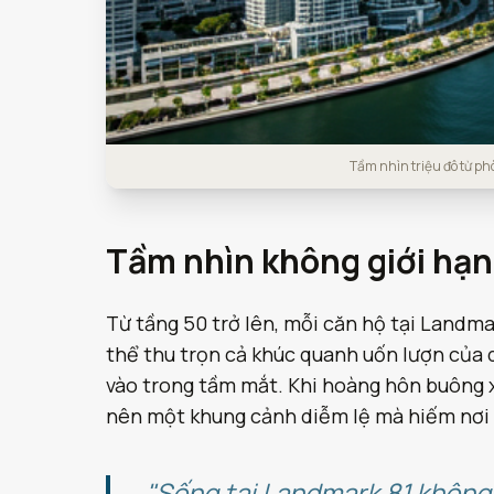
Tầm nhìn triệu đô từ p
Tầm nhìn không giới hạn
Từ tầng 50 trở lên, mỗi căn hộ tại Landmar
thể thu trọn cả khúc quanh uốn lượn của 
vào trong tầm mắt. Khi hoàng hôn buông x
nên một khung cảnh diễm lệ mà hiếm nơi
"Sống tại Landmark 81 không 