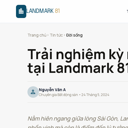
location_city
LANDMARK
81
Trang chủ
Tin tức
Đời sống
chevron_right
chevron_right
Trải nghiệm kỳ
tại Landmark 8
Nguyễn Văn A
person
Chuyên gia Bất động sản • 24 Tháng 5, 2024
Nằm hiên ngang giữa lòng Sài Gòn, Lan
phồn vinh mà còn là điểm đến lý tưởng