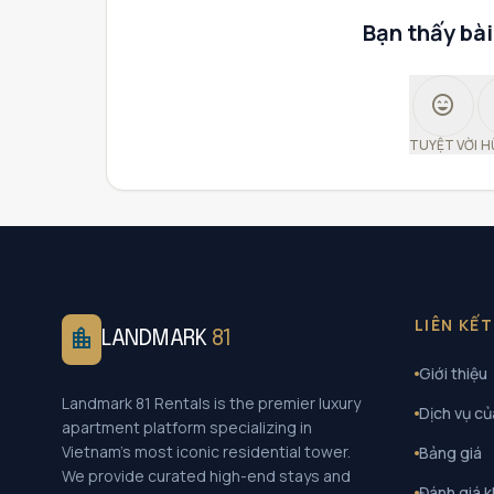
Bạn thấy bài
sentiment_very_satisfied
TUYỆT VỜI
H
LIÊN KẾ
location_city
LANDMARK
81
Giới thiệu
Landmark 81 Rentals is the premier luxury
Dịch vụ củ
apartment platform specializing in
Vietnam's most iconic residential tower.
Bảng giá
We provide curated high-end stays and
Đánh giá 