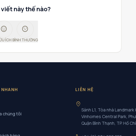
 viết này thế nào?
sentiment_satisfied
sentiment_neutral
ỮU ÍCH
BÌNH THƯỜNG
T NHANH
LIÊN HỆ
location_on
Sảnh L1, Tòa nhà Landmark 
a chúng tôi
Vinhomes Central Park, Ph
Quận Bình Thạnh, TP. Hồ Ch
khách hàng