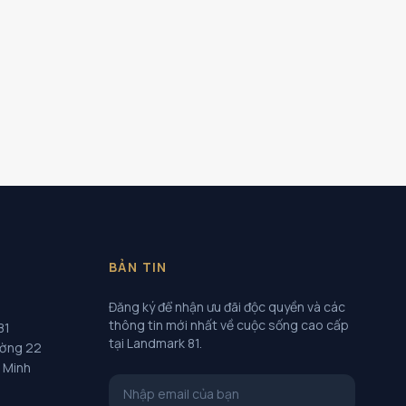
BẢN TIN
Đăng ký để nhận ưu đãi độc quyền và các
thông tin mới nhất về cuộc sống cao cấp
81
tại Landmark 81.
ường 22
í Minh