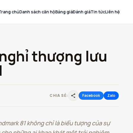
Trang chủ
Danh sách căn hộ
Bảng giá
Đánh giá
Tin tức
Liên hệ
 nghỉ thượng lưu
1
share
CHIA SẺ:
Facebook
Zalo
dmark 81 không chỉ là biểu tượng của sự
 cho những ai khao khát một trải nghiệm