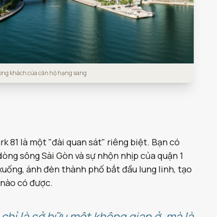
hòng khách của căn hộ hạng sang
k 81 là một "đài quan sát" riêng biệt. Bạn có
dòng sông Sài Gòn và sự nhộn nhịp của quận 1
uống, ánh đèn thành phố bắt đầu lung linh, tạo
 nào có được.
chỉ là sở hữu một không gian ở, mà là