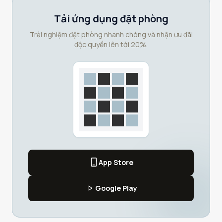
Tải ứng dụng đặt phòng
Trải nghiệm đặt phòng nhanh chóng và nhận ưu đãi
độc quyền lên tới 20%.
phone_iphone
App Store
play_arrow
Google Play