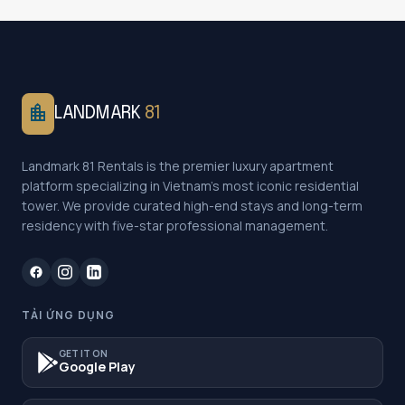
location_city
LANDMARK
81
Landmark 81 Rentals is the premier luxury apartment
platform specializing in Vietnam's most iconic residential
tower. We provide curated high-end stays and long-term
residency with five-star professional management.
TẢI ỨNG DỤNG
GET IT ON
Google Play