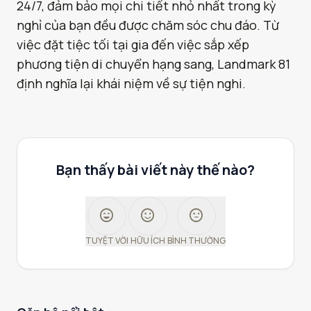
24/7, đảm bảo mọi chi tiết nhỏ nhất trong kỳ
nghỉ của bạn đều được chăm sóc chu đáo. Từ
việc đặt tiệc tối tại gia đến việc sắp xếp
phương tiện di chuyển hạng sang, Landmark 81
định nghĩa lại khái niệm về sự tiện nghi.
Bạn thấy bài viết này thế nào?
sentiment_very_satisfied
sentiment_satisfied
sentiment_neutral
TUYỆT VỜI
HỮU ÍCH
BÌNH THƯỜNG