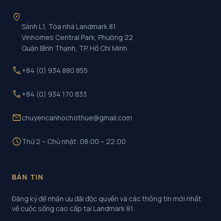
location_on
Sảnh L1, Tòa nhà Landmark 81
Vinhomes Central Park, Phường 22
Quận Bình Thạnh, TP. Hồ Chí Minh
call
+84 (0) 934 880 855
call
+84 (0) 934 170 833
mail
chuyencanhochothue@gmail.com
schedule
Thứ 2 – Chủ nhật: 08:00 – 22:00
BẢN TIN
Đăng ký để nhận ưu đãi độc quyền và các thông tin mới nhất
về cuộc sống cao cấp tại Landmark 81.