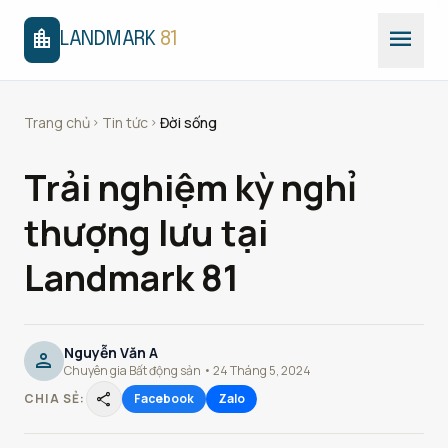
menu
location_city
LANDMARK
81
Trang chủ
Tin tức
Đời sống
chevron_right
chevron_right
Trải nghiệm kỳ nghỉ
thượng lưu tại
Landmark 81
Nguyễn Văn A
person
Chuyên gia Bất động sản • 24 Tháng 5, 2024
share
CHIA SẺ:
Facebook
Zalo