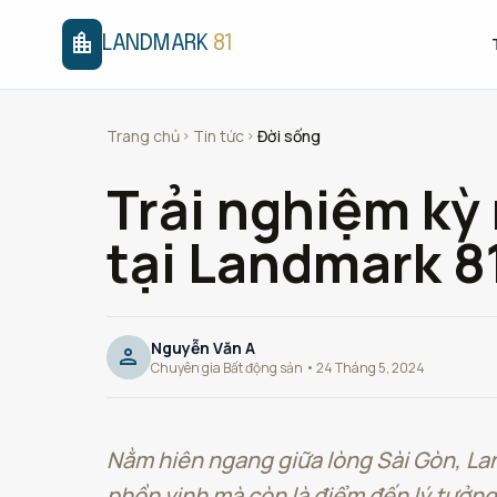
location_city
LANDMARK
81
Trang chủ
Tin tức
Đời sống
chevron_right
chevron_right
Trải nghiệm kỳ
tại Landmark 8
Nguyễn Văn A
person
Chuyên gia Bất động sản • 24 Tháng 5, 2024
Nằm hiên ngang giữa lòng Sài Gòn, Lan
phồn vinh mà còn là điểm đến lý tưởng