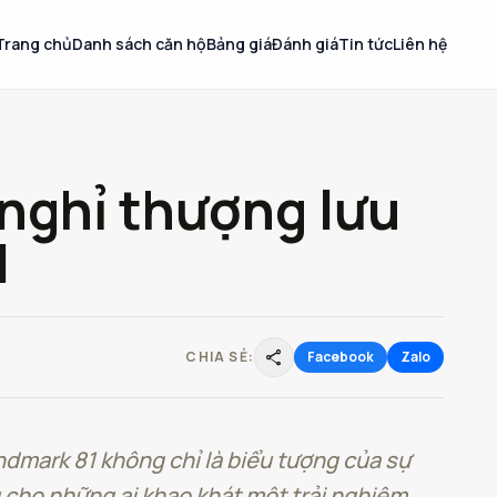
Trang chủ
Danh sách căn hộ
Bảng giá
Đánh giá
Tin tức
Liên hệ
 nghỉ thượng lưu
1
share
CHIA SẺ:
Facebook
Zalo
dmark 81 không chỉ là biểu tượng của sự
 cho những ai khao khát một trải nghiệm