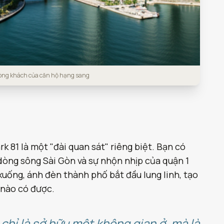
hòng khách của căn hộ hạng sang
k 81 là một "đài quan sát" riêng biệt. Bạn có
dòng sông Sài Gòn và sự nhộn nhịp của quận 1
uống, ánh đèn thành phố bắt đầu lung linh, tạo
 nào có được.
chỉ là sở hữu một không gian ở, mà là