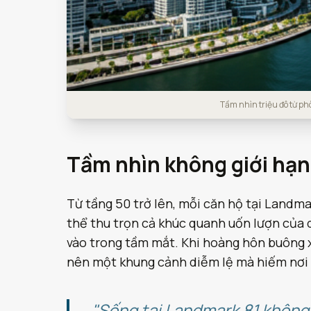
Tầm nhìn triệu đô từ p
Tầm nhìn không giới hạn
Từ tầng 50 trở lên, mỗi căn hộ tại Landmar
thể thu trọn cả khúc quanh uốn lượn của 
vào trong tầm mắt. Khi hoàng hôn buông x
nên một khung cảnh diễm lệ mà hiếm nơi
"Sống tại Landmark 81 không 