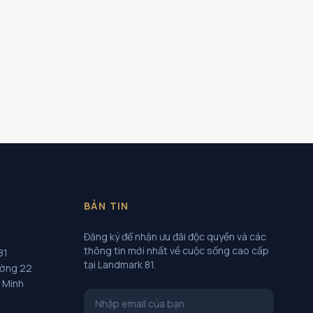
BẢN TIN
Đăng ký để nhận ưu đãi độc quyền và các
thông tin mới nhất về cuộc sống cao cấp
81
tại Landmark 81.
ường 22
í Minh