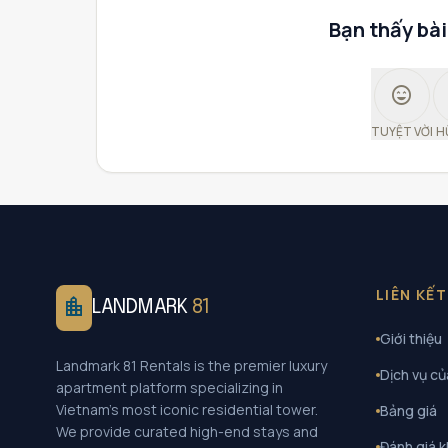
Bạn thấy bài
sentiment_very_satisfied
TUYỆT VỜI
H
LIÊN KẾ
location_city
LANDMARK
81
Giới thiệu
Landmark 81 Rentals is the premier luxury
Dịch vụ củ
apartment platform specializing in
Vietnam's most iconic residential tower.
Bảng giá
We provide curated high-end stays and
Đánh giá 