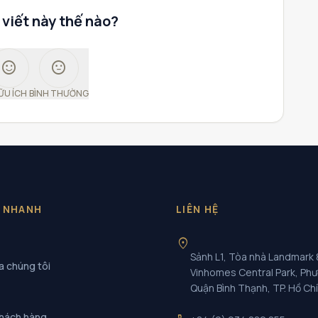
 viết này thế nào?
sentiment_satisfied
sentiment_neutral
ỮU ÍCH
BÌNH THƯỜNG
T NHANH
LIÊN HỆ
location_on
Sảnh L1, Tòa nhà Landmark 
a chúng tôi
Vinhomes Central Park, Ph
Quận Bình Thạnh, TP. Hồ Ch
khách hàng