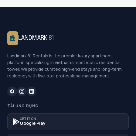
location_city
LANDMARK
81
Landmark 81 Rentals is the premier luxury apartment
platform specializing in Vietnam's most iconic residential
tower. We provide curated high-end stays and long-term
residency with five-star professional management.
TẢI ỨNG DỤNG
GET IT ON
Google Play