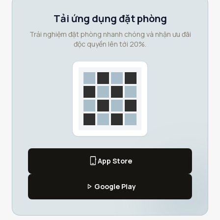
Tải ứng dụng đặt phòng
Trải nghiệm đặt phòng nhanh chóng và nhận ưu đãi
độc quyền lên tới 20%.
phone_iphone
App Store
play_arrow
Google Play