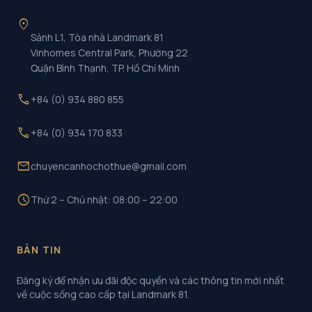
location_on
Sảnh L1, Tòa nhà Landmark 81
Vinhomes Central Park, Phường 22
Quận Bình Thạnh, TP. Hồ Chí Minh
call
+84 (0) 934 880 855
call
+84 (0) 934 170 833
mail
chuyencanhochothue@gmail.com
schedule
Thứ 2 – Chủ nhật: 08:00 – 22:00
BẢN TIN
Đăng ký để nhận ưu đãi độc quyền và các thông tin mới nhất
về cuộc sống cao cấp tại Landmark 81.