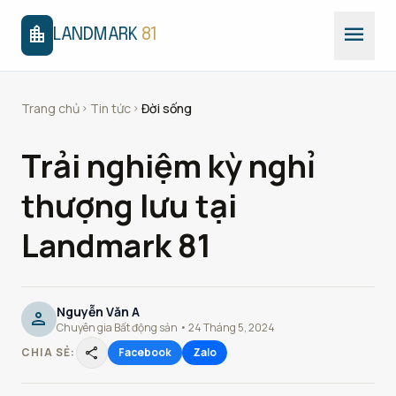
menu
location_city
LANDMARK
81
Trang chủ
Tin tức
Đời sống
chevron_right
chevron_right
Trải nghiệm kỳ nghỉ
thượng lưu tại
Landmark 81
Nguyễn Văn A
person
Chuyên gia Bất động sản • 24 Tháng 5, 2024
share
CHIA SẺ:
Facebook
Zalo