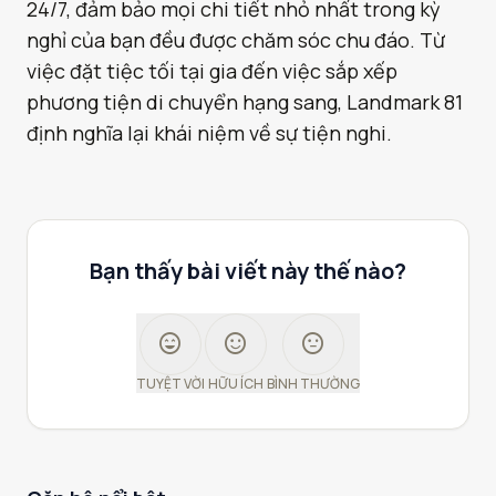
24/7, đảm bảo mọi chi tiết nhỏ nhất trong kỳ
nghỉ của bạn đều được chăm sóc chu đáo. Từ
việc đặt tiệc tối tại gia đến việc sắp xếp
phương tiện di chuyển hạng sang, Landmark 81
định nghĩa lại khái niệm về sự tiện nghi.
Bạn thấy bài viết này thế nào?
sentiment_very_satisfied
sentiment_satisfied
sentiment_neutral
TUYỆT VỜI
HỮU ÍCH
BÌNH THƯỜNG