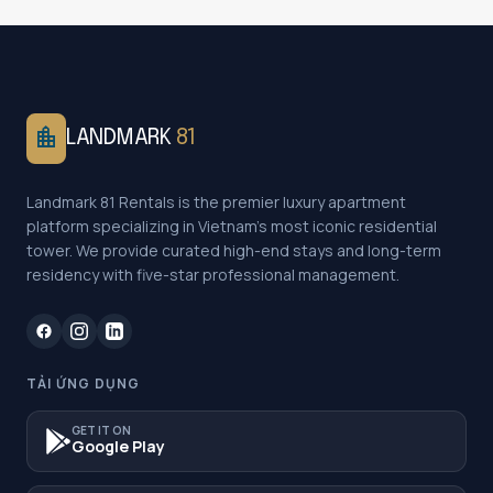
location_city
LANDMARK
81
Landmark 81 Rentals is the premier luxury apartment
platform specializing in Vietnam's most iconic residential
tower. We provide curated high-end stays and long-term
residency with five-star professional management.
TẢI ỨNG DỤNG
GET IT ON
Google Play