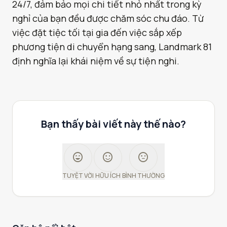
24/7, đảm bảo mọi chi tiết nhỏ nhất trong kỳ
nghỉ của bạn đều được chăm sóc chu đáo. Từ
việc đặt tiệc tối tại gia đến việc sắp xếp
phương tiện di chuyển hạng sang, Landmark 81
định nghĩa lại khái niệm về sự tiện nghi.
Bạn thấy bài viết này thế nào?
sentiment_very_satisfied
sentiment_satisfied
sentiment_neutral
TUYỆT VỜI
HỮU ÍCH
BÌNH THƯỜNG