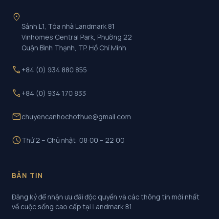
location_on
Sảnh L1, Tòa nhà Landmark 81
Vinhomes Central Park, Phường 22
Quận Bình Thạnh, TP. Hồ Chí Minh
call
+84 (0) 934 880 855
call
+84 (0) 934 170 833
mail
chuyencanhochothue@gmail.com
schedule
Thứ 2 – Chủ nhật: 08:00 – 22:00
BẢN TIN
Đăng ký để nhận ưu đãi độc quyền và các thông tin mới nhất
về cuộc sống cao cấp tại Landmark 81.