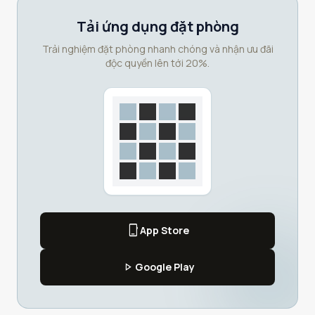
Tải ứng dụng đặt phòng
Trải nghiệm đặt phòng nhanh chóng và nhận ưu đãi
độc quyền lên tới 20%.
phone_iphone
App Store
play_arrow
Google Play