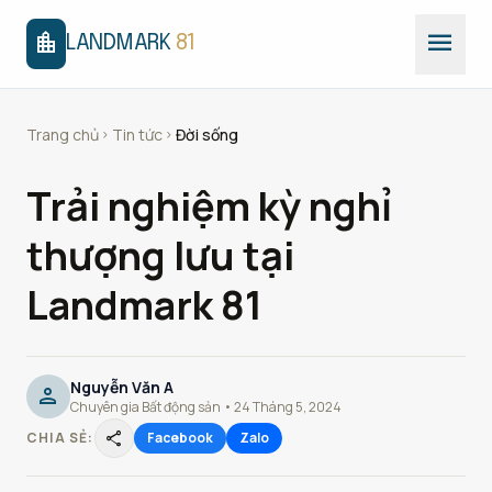
menu
location_city
LANDMARK
81
Trang chủ
Tin tức
Đời sống
chevron_right
chevron_right
Trải nghiệm kỳ nghỉ
thượng lưu tại
Landmark 81
Nguyễn Văn A
person
Chuyên gia Bất động sản • 24 Tháng 5, 2024
share
CHIA SẺ:
Facebook
Zalo