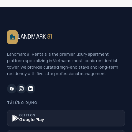
location_city
LANDMARK
81
Landmark 81 Rentals is the premier luxury apartment
platform specializing in Vietnam's most iconic residential
tower. We provide curated high-end stays and long-term
residency with five-star professional management.
TẢI ỨNG DỤNG
GET IT ON
Google Play