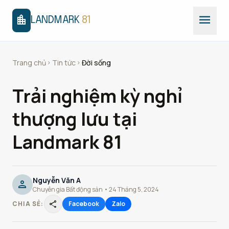
menu
location_city
LANDMARK
81
Trang chủ
Tin tức
Đời sống
chevron_right
chevron_right
Trải nghiệm kỳ nghỉ
thượng lưu tại
Landmark 81
Nguyễn Văn A
person
Chuyên gia Bất động sản • 24 Tháng 5, 2024
share
CHIA SẺ:
Facebook
Zalo