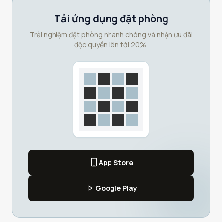
Tải ứng dụng đặt phòng
Trải nghiệm đặt phòng nhanh chóng và nhận ưu đãi
độc quyền lên tới 20%.
phone_iphone
App Store
play_arrow
Google Play