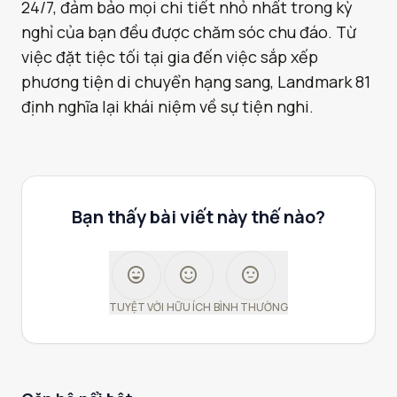
24/7, đảm bảo mọi chi tiết nhỏ nhất trong kỳ
nghỉ của bạn đều được chăm sóc chu đáo. Từ
việc đặt tiệc tối tại gia đến việc sắp xếp
phương tiện di chuyển hạng sang, Landmark 81
định nghĩa lại khái niệm về sự tiện nghi.
Bạn thấy bài viết này thế nào?
sentiment_very_satisfied
sentiment_satisfied
sentiment_neutral
TUYỆT VỜI
HỮU ÍCH
BÌNH THƯỜNG