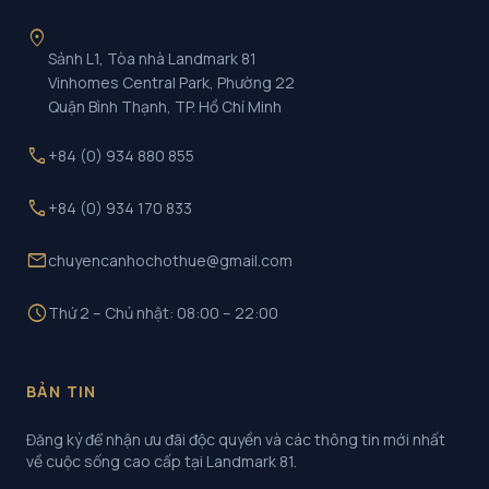
location_on
Sảnh L1, Tòa nhà Landmark 81
Vinhomes Central Park, Phường 22
Quận Bình Thạnh, TP. Hồ Chí Minh
call
+84 (0) 934 880 855
call
+84 (0) 934 170 833
mail
chuyencanhochothue@gmail.com
schedule
Thứ 2 – Chủ nhật: 08:00 – 22:00
BẢN TIN
Đăng ký để nhận ưu đãi độc quyền và các thông tin mới nhất
về cuộc sống cao cấp tại Landmark 81.